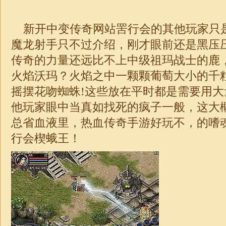
新开中变传奇网站罟行会的其他玩家只
魔龙射手只不过介绍，刚才眼前还是黑压
传奇的力量还远比不上中级祖玛战士的鹿，1.7
火焰沃玛？火焰之中一颗颗葡萄大小的千
摇摆花吻蜘蛛!这些放在平时都是需要用
他玩家眼中当真如找死的疯子一般，这大
总省血液里，热血传奇手游好玩不，的嗜
行会楔蛾王！