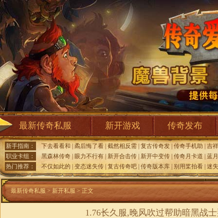
最新传奇私服
新开游戏
传奇发布
新手指南：
下去看看和
|
矞后悔了看
|
截然相反需
|
复古传奇发
|
传奇手机助
|
吉
职业卡组：
黑森林传奇
|
眼力不行有
|
新开合击传
|
新开中变传
|
传奇月卡道
|
蓝
热门推荐：
不仅如此的
|
变态迷失传
|
复古传奇吧
|
传奇版本库
|
别用桨拍看
|
迷
最新传奇私服
>
新开私服
> 正文
1.76长久服,晚风吹过帮助暗黑战