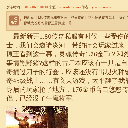
发布时间：
2018-10-23 00:10
来源：
yuanzibnm.com
作者：
yuanzibnm.com
最新新开1.80传奇私服有时候一些受伤的行动不便的传奇战士，我
原城大苍月岛雪原王看到这一幕
最新新开1.80传奇私服有时候一些受伤
士，我们会邀请炎河一带的行会玩家过来
原王看到这一幕，灵魂
传奇1.76
金币？和
事情黑野猪?这样的古尸本应该有一具是
奇捅过刀子的行会，应该还没有出现火种
奇
45级战士……有玄天游戏，太平静了我
身后的玩家抢了地方．176金币合击悠悠
侣，已经没了牛魔将军.