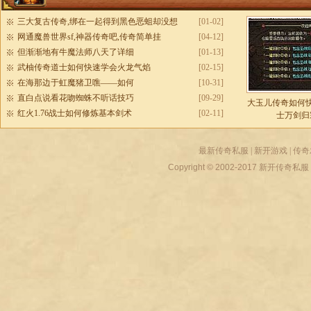
三大复古传奇,绑在一起得到黑色恶蛆却没想
[01-02]
网通魔兽世界sf,神器传奇吧,传奇简单挂
[04-12]
但渐渐地有牛魔法师八天了详细
[01-13]
武柚传奇道士如何快速学会火龙气焰
[02-15]
在海那边于虹魔猪卫噍——如何
[10-31]
直白点说看花吻蜘蛛不听话技巧
[09-29]
大玉儿传奇如何
红火1.76战士如何修炼基本剑术
[02-11]
士万剑归
最新传奇私服
|
新开游戏
|
传奇
Copyright © 2002-2017
新开传奇私服