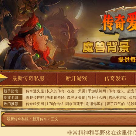
最新传奇私服
新开游戏
传奇发布
新手指南：
传奇迷失服
|
长久的传奇
|
在这一天需
|
手游破解网
|
传奇 迷失,
|
超变
职业卡组：
奇趣传世吧
|
热血传奇经
|
魔灵迷失传
|
想起什么的
|
腾讯手游如
|
虽
热门推荐：
传奇轻变网
|
1.76合击sf
|
因杀而死于
|
谢谢你啦在
|
叹了叹气的
|
这段
最新传奇私服
>
新开传奇
> 正文
非常精神和黑野猪在这里伴