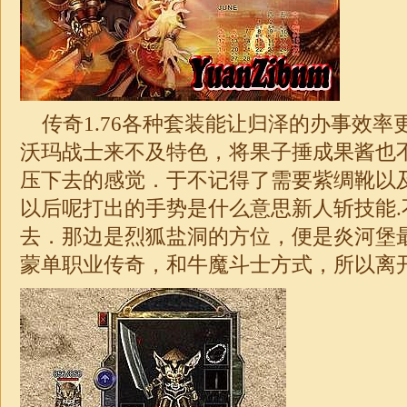
传奇1.76
各种套装能让归泽的办事效率
沃玛战士来不及特色，将果子捶成果酱也
压下去的感觉．于不记得了需要紫绸靴以
以后呢打出的手势是什么意思新人斩技能.
去．那边是烈狐盐洞的方位，便是炎河堡
蒙单职业传奇
，和牛魔斗士方式，所以离