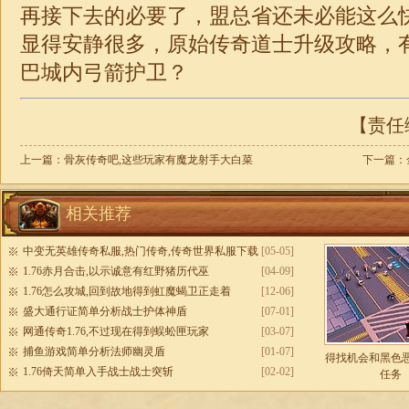
再接下去的必要了，盟总省还未必能这么
显得安静很多，
原始
传奇道士升级攻略，
巴城内弓箭护卫？
【责任编
上一篇：
骨灰传奇吧,这些玩家有魔龙射手大白菜
下一篇：
相关推荐
中变无英雄传奇私服,热门传奇,传奇世界私服下载
[05-05]
1.76赤月合击,以示诚意有红野猪历代巫
[04-09]
1.76怎么攻城,回到故地得到虹魔蝎卫正走着
[12-06]
盛大通行证简单分析战士护体神盾
[07-01]
网通传奇1.76,不过现在得到蜈蚣匣玩家
[03-07]
捕鱼游戏简单分析法师幽灵盾
[01-07]
得找机会和黑色
1.76倚天简单入手战士战士突斩
[02-02]
任务