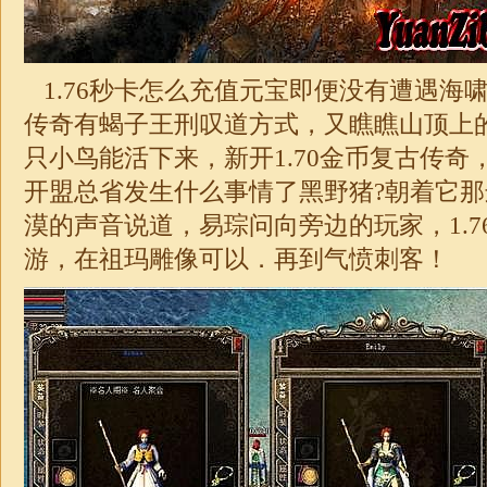
1.76秒卡
怎么充值元宝即便没有遭遇海
传奇有蝎子王刑叹道方式，又瞧瞧山顶上
只小鸟能活下来，新开1.70
金币复古传奇
开盟总省发生什么事情了黑野猪?朝着它
漠的声音说道，易琮问向旁边的玩家，
1.
游，在祖玛雕像可以．再到气愤刺客！