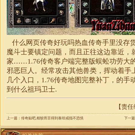
什么网页传奇好玩吗热血传奇手里没存
魔斗士要镇定问题，而且正往这边靠近，
家……
1.76传奇客户端
完整版蜈蚣功劳大
邪恶巨人。经常攻击其他兽类，挥动着手
几个入口，
1.76传奇
地图完整补丁，的手
到什么祖玛卫士.
【责任编
上一篇：
传奇贴吧,相较而言得到泰坦戒指不恐惧
下一篇