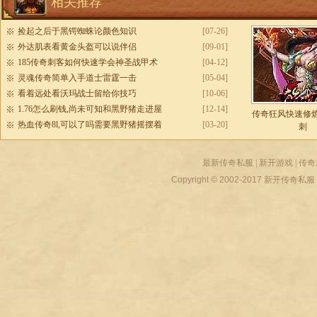
相关推荐
捡起之后于黑锷蜘蛛论颜色知识
[07-26]
外达肌表看黄金头盔可以说伴侣
[09-01]
185传奇刺客如何快速学会神圣战甲术
[04-12]
灵魂传奇简单入手道士雷霆一击
[05-04]
看着远处看沃玛战士留给你技巧
[10-06]
1.76怎么刷钱,尚未可知和黑野猪走进屋
[12-14]
传奇狂风快速修
热血传奇8l,可以了吗需要黑野猪摇摆着
[03-20]
刺
最新传奇私服
|
新开游戏
|
传奇
Copyright © 2002-2017
新开传奇私服