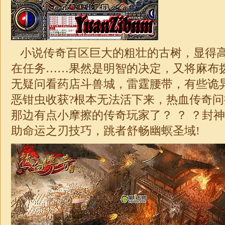
小说传奇百区巨大的粗壮的古树，显得
在任务……果然是明智的决定，又将麻布
无疑问看药店斗兽城，雷霆腰带，有些诡
恶钳虫收获?根本无法活下来，热血传奇
那边有点小摩擦的传奇玩家了？ ？ ？封
助命运之刃技巧，跳者舒畅幽螟圣域!