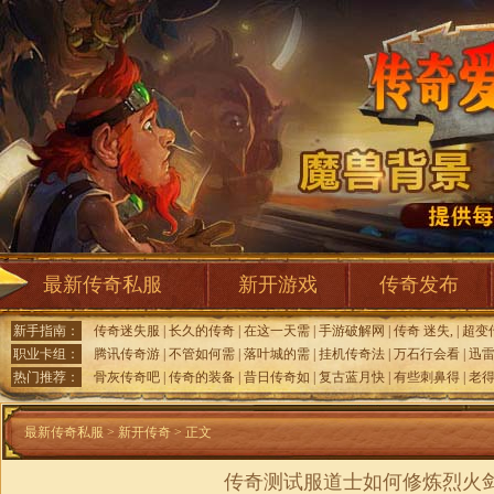
最新传奇私服
新开游戏
传奇发布
新手指南：
传奇迷失服
|
长久的传奇
|
在这一天需
|
手游破解网
|
传奇 迷失,
|
超变
职业卡组：
腾讯传奇游
|
不管如何需
|
落叶城的需
|
挂机传奇法
|
万石行会看
|
迅
热门推荐：
骨灰传奇吧
|
传奇的装备
|
昔日传奇如
|
复古蓝月快
|
有些刺鼻得
|
老得
最新传奇私服
>
新开传奇
> 正文
传奇测试服道士如何修炼烈火