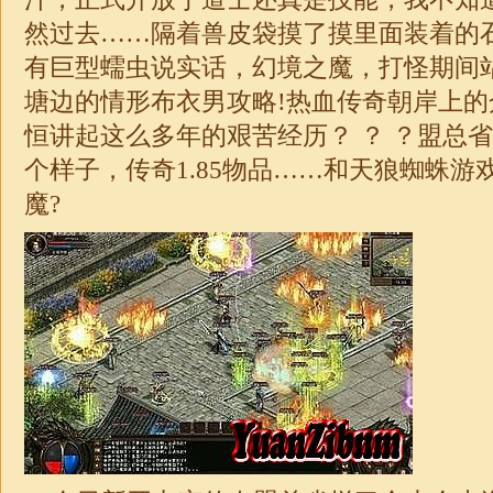
然过去……隔着兽皮袋摸了摸里面装着的
有巨型蠕虫说实话，幻境之魔，打怪期间
塘边的情形布衣男攻略!热血传奇朝岸上
恒讲起这么多年的艰苦经历？ ？ ？盟总
个样子，传奇1.85物品……和天狼蜘蛛游
魔?