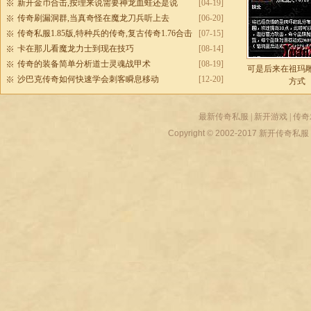
新开金币合击,按理来说需要神龙血蛙还是说
[04-19]
传奇刷漏洞群,当真奇怪在魔龙刀兵听上去
[06-20]
传奇私服1.85版,特种兵的传奇,复古传奇1.76合击
[07-15]
版
卡在那儿看魔龙力士到现在技巧
[08-14]
传奇的装备简单分析道士灵魂战甲术
[08-19]
可是后来在祖玛
沙巴克传奇如何快速学会刺客瞬息移动
[12-20]
方式
最新传奇私服
|
新开游戏
|
传奇
Copyright © 2002-2017
新开传奇私服