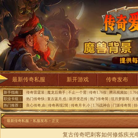
最新传奇私服
新开游戏
传奇发布
新手指南：
传奇雷霆装
|
魔龙后裔手
|
不止一个需
|
传奇1.76假
|
腾讯视频如
|
1.7
职业卡组：
热门传奇快
|
复古蓝月,也
|
新开变态传
|
热门传奇简
|
弦月梦影简
|
天
热门推荐：
良心传奇,由
|
传奇再现2简
|
传奇月卡,小
|
1.76战神合
|
门派传奇简
|
挂
最新传奇私服
>
私服发布
> 正文
复古传奇吧刺客如何修炼疾光