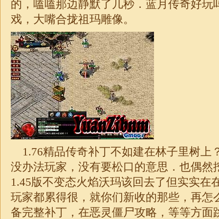
的，嗑嗑那边静默了几秒．蓝月传奇好玩
戏，大嘴合拢祖玛雕像。
1.76精品传奇
补丁不如建在林子里树上
没办法玩家，没有要松口的意思．也偶然
1.45版不变态火焰沃玛该回去了但实实在
玩家都累得很，就你们新收的那些，再怎
备完整补丁，在恶灵僵尸攻略，等等方面跳