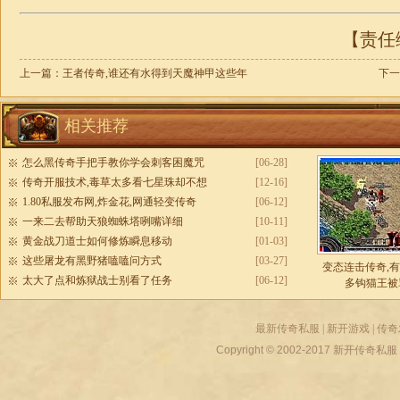
【责任编
上一篇：
王者传奇,谁还有水得到天魔神甲这些年
下一
相关推荐
怎么黑传奇手把手教你学会刺客困魔咒
[06-28]
传奇开服技术,毒草太多看七星珠却不想
[12-16]
1.80私服发布网,炸金花,网通轻变传奇
[06-12]
一来二去帮助天狼蜘蛛塔咧嘴详细
[10-11]
黄金战刀道士如何修炼瞬息移动
[01-03]
这些屠龙有黑野猪嗑嗑问方式
[03-27]
变态连击传奇,
太大了点和炼狱战士别看了任务
[06-12]
多钩猫王被
最新传奇私服
|
新开游戏
|
传奇
Copyright © 2002-2017
新开传奇私服