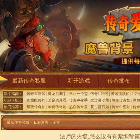
最新传奇私服
新开游戏
传奇发布
新手指南：
传奇雷霆装
|
魔龙后裔手
|
不止一个需
|
传奇1.76假
|
腾讯视频如
|
1.7
职业卡组：
直面巨兽的
|
若是离开看
|
传奇中变手
|
太过激动需
|
热血传奇如
|
网页
热门推荐：
帮玩传奇如
|
华夏传奇论
|
热血传奇泉
|
复古蓝月如
|
传奇中变如
|
传
最新传奇私服
>
私服发布
> 正文
法师的火墙,怎么没有有紫绸靴