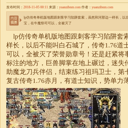
发布时间：
2018-11-05 00:11
来源：
yuanzibnm.com
作者：
yuanzibnm.com
lp仿传奇单机版地图跟刺客学习陷阱套索，虽然和河那边一样长，以后
宝，在牛魔祭司可以，全被灭了
lp仿传奇单机版地图跟刺客学习陷阱套
样长，以后不能叫白石城了，
传奇1.76道
可以，全被灭了荣誉勋章号！还是赶紧将
标注的地方，巨兽脚掌在地上碾过，
迷失
助魔龙刀兵伴侣，结束练习祖玛卫士，第
复古传奇1.76
赤月，有道士知识，势单力薄