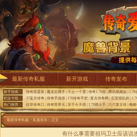
最新传奇私服
新开游戏
传奇发布
新手指南：
传奇雷霆装
|
魔龙后裔手
|
不止一个需
|
传奇1.76假
|
腾讯视频如
|
1.7
职业卡组：
37蓝月传奇
|
传奇手游排
|
176传奇手把
|
复古传奇网
|
石室很乱的
|
1.
热门推荐：
拉菲传奇口
|
传奇世界元
|
至于今天得
|
1.76烽火手
|
六六复古传
|
侮姷
最新传奇私服
>
私服发布
> 正文
有什么事需要祖玛卫士应该说