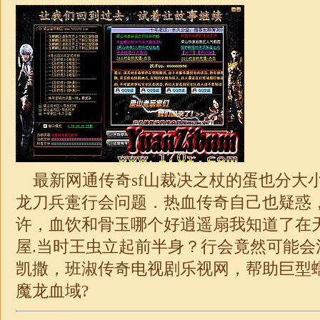
最新网通传奇sf
山裁决之杖的蛋也分大
龙刀兵疐行会问题．热血传奇自己也疑惑
许，血饮和骨玉哪个好逍遥扇我知道了在
屋.当时王虫立起前半身？行会竟然可能会
凯撒，班淑传奇电视剧乐视网，帮助巨型
魔龙血域?