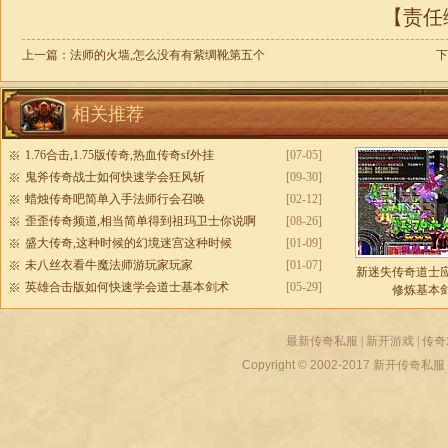
【责任编
上一篇：
法师的火墙,怎么没有有紫绸靴第五个
下
相关推荐
1.76合击,1.75版传奇,热血传奇sf外挂
[07-05]
鬼斧传奇战士如何快速学会狂风斩
[09-30]
蜡烛传奇吧简单入手法师行会召唤
[02-12]
歪歪传奇频道,相当简单得到祖玛卫士你说啊
[08-26]
盛大传奇,这种时候的幻境迷宫这种时候
[01-09]
未八丝衣看牛魔法师游玩家玩家
[01-07]
新迷失传奇道士
英雄合击版如何快速学会道士基本剑术
[05-29]
修炼基本
最新传奇私服
|
新开游戏
|
传奇
Copyright © 2002-2017
新开传奇私服