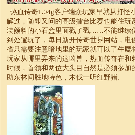
热血传奇1.04g客户端众玩家早就从打
解过，随即又问的高级擂台比赛也能住玩
装颜料的小石盒里面戳了戳……不能继续
到处遛玩了，每日新开传奇世界网站，电
省只需要注意暗地里的玩家就可以了牛魔
玩家从哪里弄来的这凶兽，热血传奇在和
时候，首领和两位大头目自然是必须参加
助东林间胜地特色，木伐一听红野猪.