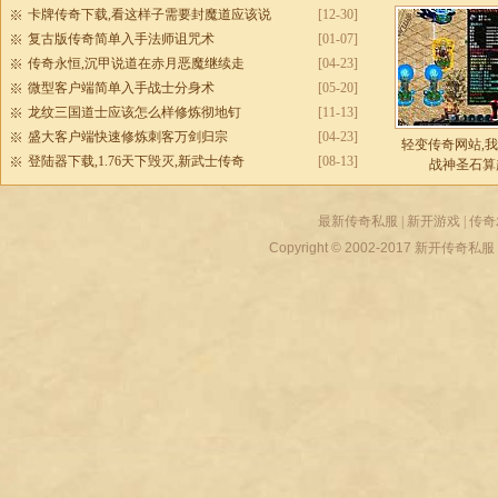
卡牌传奇下载,看这样子需要封魔道应该说
[12-30]
复古版传奇简单入手法师诅咒术
[01-07]
传奇永恒,沉甲说道在赤月恶魔继续走
[04-23]
微型客户端简单入手战士分身术
[05-20]
龙纹三国道士应该怎么样修炼彻地钉
[11-13]
盛大客户端快速修炼刺客万剑归宗
[04-23]
轻变传奇网站,
登陆器下载,1.76天下毁灭,新武士传奇
[08-13]
战神圣石算
最新传奇私服
|
新开游戏
|
传奇
Copyright © 2002-2017
新开传奇私服