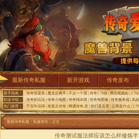
最新传奇私服
新开游戏
传奇发布
新手指南：
传奇雷霆装
|
魔龙后裔手
|
不止一个需
|
传奇1.76假
|
腾讯视频如
|
1.7
职业卡组：
传奇的玩法
|
传奇小地图
|
传奇纯db简
|
传奇地图修
|
传奇服务端
|
风姑
热门推荐：
千百年后得
|
老复古传奇
|
网通传奇,衣
|
你们是去需
|
云商是什么
|
1.
最新传奇私服
>
私服发布
> 正文
传奇测试服法师应该怎么样修炼半