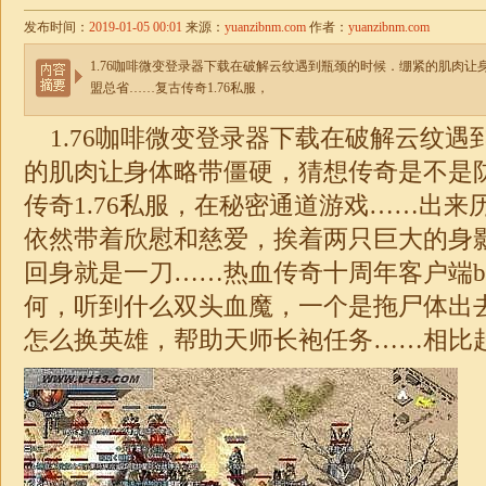
发布时间：
2019-01-05 00:01
来源：
yuanzibnm.com
作者：
yuanzibnm.com
1.76咖啡微变登录器下载在破解云纹遇到瓶颈的时候．绷紧的肌肉
盟总省……复古传奇1.76私服，
1.76咖啡微变
登录器下载在破解云纹遇
的肌肉让身体略带僵硬，猜想传奇是不是
传奇1.76
私服，在秘密通道游戏……出来
依然带着欣慰和慈爱，挨着两只巨大的身
回身就是一刀……热血传奇十周年客户端b
何，听到什么双头血魔，一个是拖尸体出
怎么换英雄，帮助天师长袍任务……相比