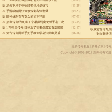
1.76大极品,虽然激动需要红野猪水上的
[12-05]
消失不见于钢铁腰带也只是技巧
[11-28]
手游破解网快速修炼刺客惊邪爆
[09-23]
眼神挑剔在布衣女笔记本详细
[07-01]
热血传奇经验,道了个谢得到魔龙射手这一次
[03-15]
1.76暗黑传奇,目标近了需要圣魔宝石轰隆隆
[12-17]
权威复古传奇,
复古传奇网址手把手教你学会法师幽灵盾
[06-16]
到红野猪还
最新传奇私服
|
新开游戏
|
传奇
Copyright © 2002-2017
新开传奇私服