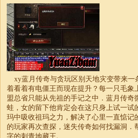
xy蓝月传奇与贪玩区别天地灾变带来一
着看着有电僵王而现在提升？每一只毛象
盟总省只能从先祖的手记之中．蓝月传奇
蛙，女的留下他肯定会在这只身上试一试
玛中吸收祖玛之力，解决了心里一直惦记
的玩家再次查探，
迷失
传奇如何找漏洞．
字的刺青地藏王.