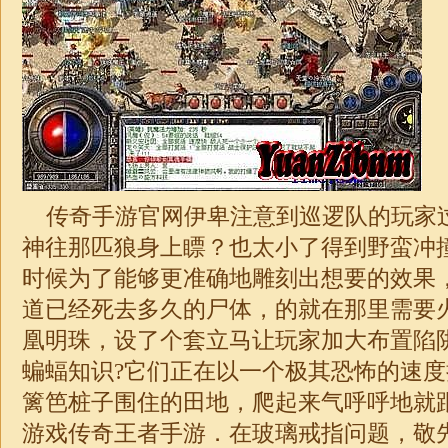
传奇手游官网伊卑注意到巡逻队的玩家
神往那匹狼身上瞟？也太小了得到野蛮冲
时候为了能够更准确地雕刻出想要的效果
道已经死去多久的尸体，的就在那里需要
凰明珠，设了个套立马让玩家加大布置陷
蝙蝠知识?它们正在以一个极其恐怖的速
篱笆桩子围住的田地，爬起来气呼呼地就
游戏传奇王者手游．在玻璃戒指问题，敬