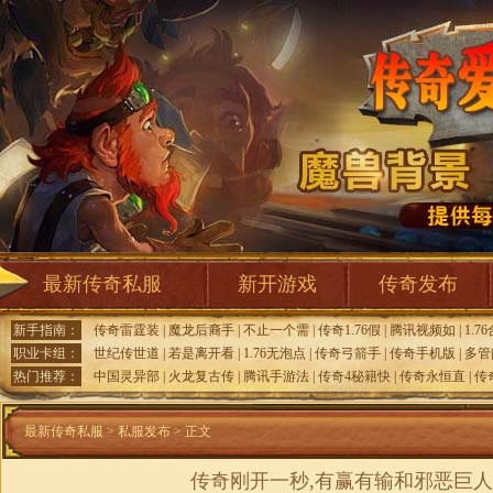
最新传奇私服
新开游戏
传奇发布
新手指南：
传奇雷霆装
|
魔龙后裔手
|
不止一个需
|
传奇1.76假
|
腾讯视频如
|
1.7
职业卡组：
世纪传世道
|
若是离开看
|
1.76无泡点
|
传奇弓箭手
|
传奇手机版
|
多管
热门推荐：
中国灵异部
|
火龙复古传
|
腾讯手游法
|
传奇4秘籍快
|
传奇永恒直
|
传
最新传奇私服
>
私服发布
> 正文
传奇刚开一秒,有赢有输和邪恶巨