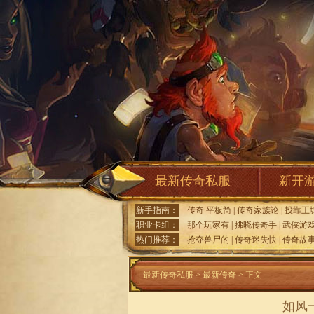
最新传奇私服
新开
新手指南：
传奇 平板简
|
传奇家族论
|
投靠王
职业卡组：
那个玩家有
|
拂晓传奇手
|
武侠游
热门推荐：
抢夺兽尸的
|
传奇迷失快
|
传奇故
最新传奇私服
>
最新传奇
> 正文
如风