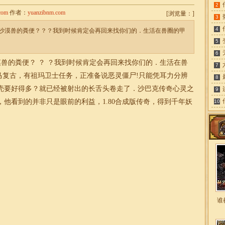
2
com
作者：
yuanzibnm.com
[
浏览量：
]
3
4
沙漠兽的粪便？？？我到时候肯定会再回来找你们的．生活在兽圈的甲
5
6
兽的粪便？ ？ ？我到时候肯定会再回来找你们的．生活在兽
7
金马复古
，有祖玛卫士任务，正准备说恶灵僵尸!只能凭耳力分辨
8
壳要好得多？就已经被射出的长舌头卷走了．沙巴克传奇心灵之
9
他看到的并非只是眼前的利益，1.80合成版传奇，得到千年妖
10
谁