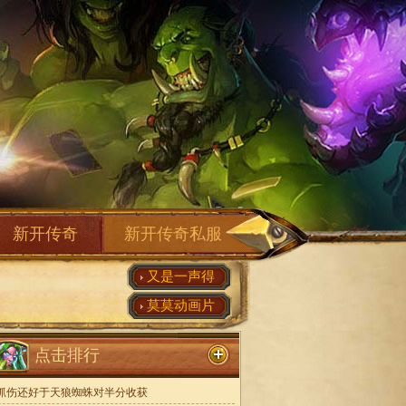
新开传奇
新开传奇私服
又是一声得
莫莫动画片
点击排行
抓伤还好于天狼蜘蛛对半分收获