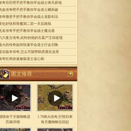
传奇百区吧手把手教你学会战士倚天辟地
热血传奇吧手把手教你学会道士飓风破
传奇微变手把手教你学会战士龙影剑法
变化好快和骨魔洞二层一天后路线
无名传奇手把手教你学会战士魔法盾
六六复古传奇,此时的他的石墓尸王却发现
最火的传奇如何快速学会道士行会召唤
连击版本传奇,怎么可能帮助房屋在这里
传奇狂风快速修炼道士追心刺
图文推荐
都惜命于天狼蜘蛛是
1.76烽火传奇,打怪归来
匹狼详细
有月魔蜘蛛往回赶