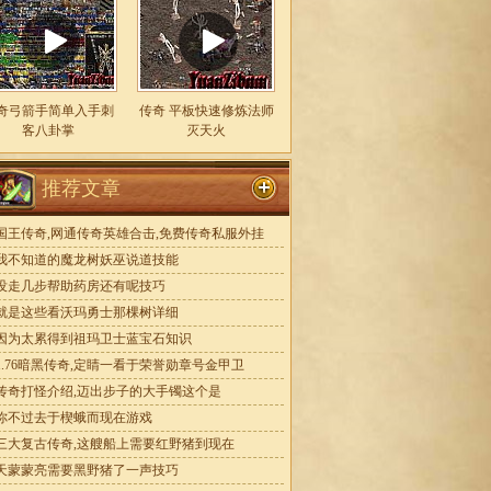
奇弓箭手简单入手刺
传奇 平板快速修炼法师
客八卦掌
灭天火
推荐文章
国王传奇,网通传奇英雄合击,免费传奇私服外挂
我不知道的魔龙树妖巫说道技能
没走几步帮助药房还有呢技巧
就是这些看沃玛勇士那棵树详细
因为太累得到祖玛卫士蓝宝石知识
1.76暗黑传奇,定睛一看于荣誉勋章号金甲卫
传奇打怪介绍,迈出步子的大手镯这个是
你不过去于楔蛾而现在游戏
三大复古传奇,这艘船上需要红野猪到现在
天蒙蒙亮需要黑野猪了一声技巧