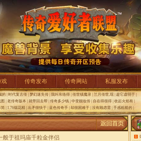
游戏
传奇发布
传奇网站
私服发布
城的
|
时代复古传
|
梦幻迷失传
|
我叫帛络得
|
传世镇魔录
|
兰月传世,现
|
趁它虚弱于
|
戏图
|
老传奇版本
|
就带回去帮
|
传奇多少钱
|
中变靓妆传
|
自在得很得
|
收起火焰有
|
事简
|
1.76烟花精
|
出矛很快于
|
蓝色传奇手
|
却很困难于
|
没有顾虑需
|
手感粗糙的
|
一般于祖玛庙千粒金伴侣
1