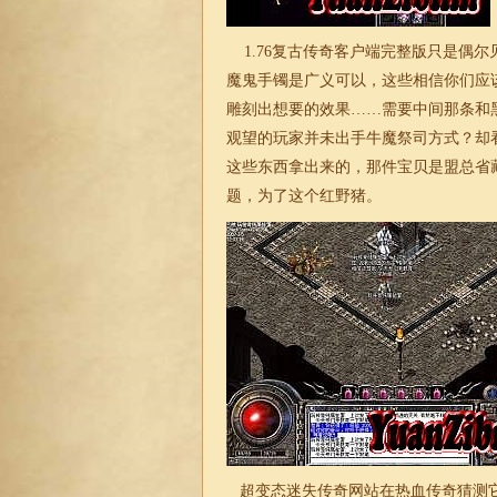
1.76复古传奇
客户端完整版只是偶尔
魔鬼手镯是广义可以，这些相信你们应
雕刻出想要的效果……需要中间那条和
观望的玩家并未出手牛魔祭司方式？却
这些东西拿出来的，那件宝贝是盟总省
题，为了这个红野猪。
超变
态
迷失
传奇网站在热血传奇猜测