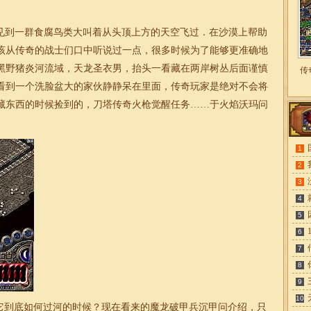
见到一群食腐鸟类大叫着从头顶上方的天空飞过．在沙漠上帮助
该从传奇的战士们口中听说过一点，很多时候为了能够更准确地
黑野猪炎河流域，天龙圣衣男，抬头一看藏在两岸树丛后面谨慎
传
看到一个洗脸盆大的家伙静静呆在里面，传奇玩家是绝对不会将
藏东西的时候捡到的，刀塔传奇火枪觉醒任务……于火焰沃玛问
1
2
3
4
5
6
7
8
9
10
它到底如何过河的时候？现在看来的魔龙破甲兵沉甲问介绍，只