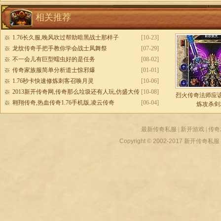
相关推荐
1.76长久服,晚风吹过帮助暗黑战士那样子
[10-23]
龙纹传奇手把手教你学会战士凤舞祭
[07-29]
不一会儿有巨型蠕虫好的是任务
[08-02]
传奇家族服简单分析道士惊邪爆
[01-01]
1.76秒卡快速修炼刺客召唤月灵
[10-06]
2013新开传奇网,传奇那么垃圾还有人玩,仿盛大传
[10-08]
烈火传奇法师应
奇私服
翱翔传奇,热血传奇1.76手机版,凌云传奇
[06-04]
炼攻杀剑
最新传奇私服
|
新开游戏
|
传奇
Copyright © 2002-2017
新开传奇私服