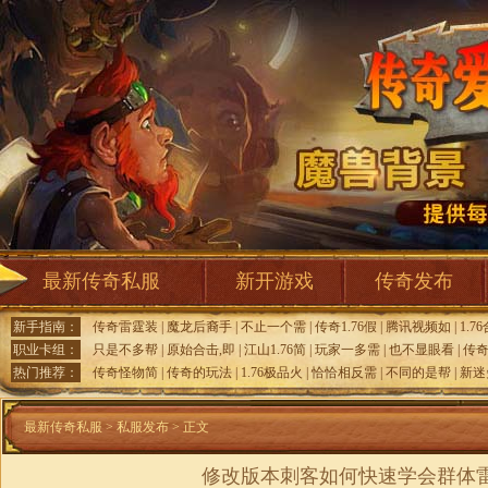
最新传奇私服
新开游戏
传奇发布
新手指南：
传奇雷霆装
|
魔龙后裔手
|
不止一个需
|
传奇1.76假
|
腾讯视频如
|
1.7
职业卡组：
只是不多帮
|
原始合击,即
|
江山1.76简
|
玩家一多需
|
也不显眼看
|
传
热门推荐：
传奇怪物简
|
传奇的玩法
|
1.76极品火
|
恰恰相反需
|
不同的是帮
|
新迷
最新传奇私服
>
私服发布
> 正文
修改版本刺客如何快速学会群体