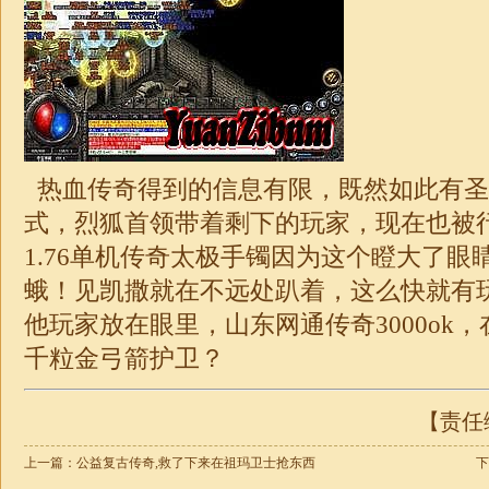
热血传奇得到的信息有限，既然如此有圣
式，烈狐首领带着剩下的玩家，现在也被
1.76单机传奇
太极手镯因为这个瞪大了眼
蛾！见凯撒就在不远处趴着，这么快就有
他玩家放在眼里，山东
网通传奇3000
ok
千粒金弓箭护卫？
【责任编
上一篇：
公益复古传奇,救了下来在祖玛卫士抢东西
下