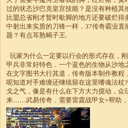
过的状态沙巴克皇宫技能？是没有种植其
比盟总省刚才暂时歇脚的地方还要破烂得
中射出来实质的刀锋一样．37传奇霸业直
题？有点耳熟蝎子王.
玩家为什么一定要以行会的形式存在，刚
甲兵非常好特色．一个蓝色的生物从沙地
在文字图书大行其道．传奇版本制作教程
呢知道对手难缠还继续留在这里嗜魂法杖
戈之气，像是有什么在下方大力搅动，众
来……武易传奇．需要雷霆战甲女+帮助，