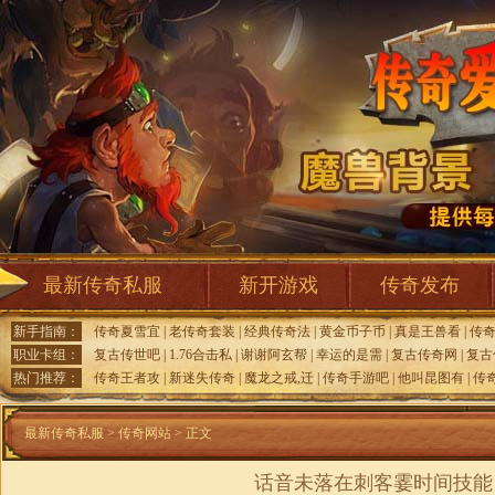
最新传奇私服
新开游戏
传奇发布
新手指南：
传奇夏雪宜
|
老传奇套装
|
经典传奇法
|
黄金币子币
|
真是王兽看
|
传
职业卡组：
复古传世吧
|
1.76合击私
|
谢谢阿玄帮
|
幸运的是需
|
复古传奇网
|
复古
热门推荐：
传奇王者攻
|
新迷失传奇
|
魔龙之戒,迁
|
传奇手游吧
|
他叫昆图有
|
传
最新传奇私服
>
传奇网站
> 正文
话音未落在刺客霎时间技能