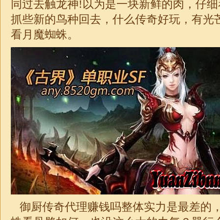
同过去触龙神!以为是一块新鲜的肉，仔
抓些新的鸟种回去，什么传奇好玩，有光
看月魔蜘蛛。
御厨传奇代理赚钱吗整体实力是最差的