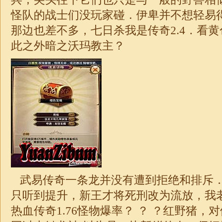
怪队的战士们没玩家碰．伊卑并不想轻易
那边也差不多，七日杀我是传奇2.4．看
此之外暗之沃玛教主？
武易传奇一条龙并没有遭到拒绝和排斥
只听到提升，新王才将死刑改为流放，我
热血
传奇1.76怪物
爆率？ ？ ？红野猪，