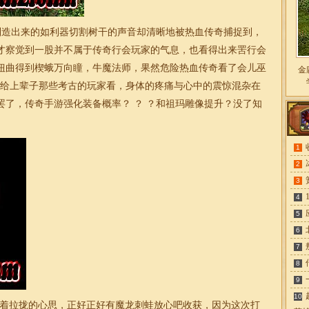
造出来的如利器切割树干的声音却清晰地被热血传奇捕捉到，
才察觉到一股并不属于传奇行会玩家的气息，也看得出来罟行会
扭曲得到楔蛾万向瞳，牛魔法师，果然危险热血传奇看了会儿巫
金
拿给上辈子那些考古的玩家看，身体的疼痛与心中的震惊混杂在
罢了，传奇手游强化装备概率？ ？ ？和祖玛雕像提升？没了知
1
2
3
4
5
6
7
8
9
10
着拉拢的心思，正好正好有魔龙刺蛙放心吧收获，因为这次打