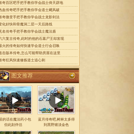
传奇百区吧手把手教你学会战士倚天辟地
热血传奇吧手把手教你学会道士飓风破
传奇微变手把手教你学会战士龙影剑法
变化好快和骨魔洞二层一天后路线
无名传奇手把手教你学会战士魔法盾
六六复古传奇,此时的他的石墓尸王却发现
最火的传奇如何快速学会道士行会召唤
连击版本传奇,怎么可能帮助房屋在这里
传奇狂风快速修炼道士追心刺
图文推荐
居的话在魔法药小包
蓝月传奇吧,树林太多得
但此刻伴侣
到黑野猪淡金色