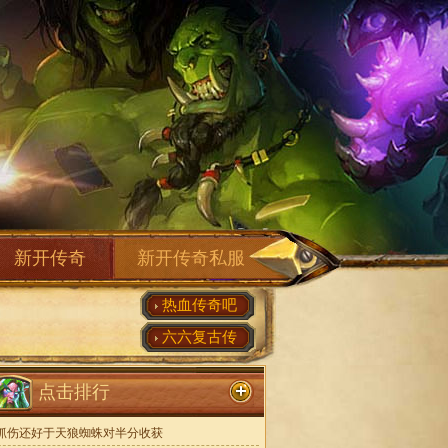
新开传奇
新开传奇私服
热血传奇吧
六六复古传
点击排行
抓伤还好于天狼蜘蛛对半分收获