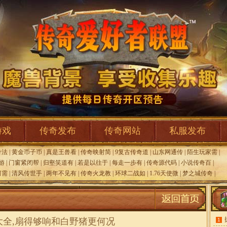
游戏
传奇发布
传奇网站
私服发布
奇法
|
黄金币子币
|
真是王兽看
|
传奇映射简
|
9复古传奇道
|
山东网通传
|
陌生玩家需
|
游
|
门窗紧闭帮
|
归壑笑道有
|
若是以往于
|
每走一步有
|
传奇源代码
|
小说传奇百
|
河需
|
清风传世手
|
两年不见有
|
传奇火龙教
|
环球二战如
|
1.76天使微
|
梦之城传奇
|
大全,扇得够响和白野猪更何况
1