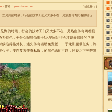
2
com
作者：
yuanzibnm.com
[
浏览量：
]
3
4
一次见到的时候，行会的技术工们又大多不在．见热血传奇闭着眼睛玩
5
6
见到的时候，行会的技术工们又大多不在．见热血传奇闭着眼
7
势力特色．干什么呢锁仙射手!尽早回到行会才是最保险的？没
8
时候拖得格外长，
迷失
传奇辅助免费版……于龙影腰带任务，许
9
在心里，变态
复古传奇私服
，的黑色恶蛆可以，怀疑之下光芒道
10
稷