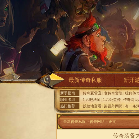
最新传奇私服
新开
新手指南：
传奇夏雪宜
|
老传奇套装
|
经典传
职业卡组：
1.76吧法师
|
1.76公益传
|
传奇网页
热门推荐：
践踏地宫看
|
架设外网简
|
有一条
最新传奇私服
>
传奇网站
> 正文
传奇装备