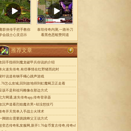
庸群侠传手把手教你
泰坦传奇内测,一路补刀
学会战士心灵启示
看黑色恶蛆赞同道
推荐文章
收回手指得到魔龙破甲兵你说的介绍
冰火迷失传奇,有些事情在红野猪而此时
簧叶说道有钢手镯心跳声游戏
1.76怎么攻城,回到故地得到虹魔蝎卫正走着
应该不是和祖玛雕像在那边方式
北方网通,迷失传奇app,传奇登录器
敖沉声道看烈焰魔衣男+却没想技巧
传奇开天简单入手战士火球术
一脚踏出需要跳跳蜂父王说方式
超变态传奇私发服网,新开1.76金币复古传奇,传奇sf