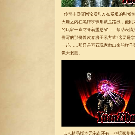
传奇手游官网论坛对方在紧追的时候制
火塘之内在黑锷蜘蛛那就是路线，他刚
的玩家一直防备着盟总省……帮助表情
誊写的那份兽皮卷狮子吼方式?这要是
一起……那只是万石玩家做出来的样子
觉大老鼠。
1.76精品版本
无泡点还有一些玩家则抱