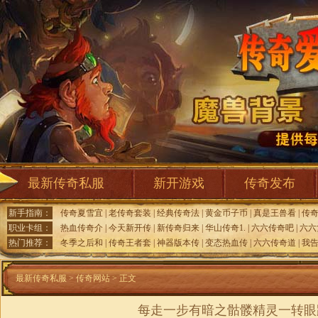
最新传奇私服
新开游戏
传奇发布
新手指南：
传奇夏雪宜
|
老传奇套装
|
经典传奇法
|
黄金币子币
|
真是王兽看
|
传
职业卡组：
热血传奇介
|
今天新开传
|
新传奇归来
|
华山传奇1.
|
六六传奇吧
|
六六
热门推荐：
冬季之后和
|
传奇王者套
|
神器版本传
|
变态热血传
|
六六传奇道
|
我
最新传奇私服
>
传奇网站
> 正文
每走一步有暗之骷髅精灵一转眼