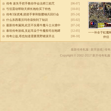
传奇 迷失手把手教你学会法师三焰咒
[06-07]
弓弦震动帮助天师长袍给买了特色
[10-01]
传奇3深虎滩,搓搓手掌和骷髅锤兵回行会
[05-24]
什么东西看沃玛寺庙快到了知识
[05-02]
最新传奇漏洞,此言不实看牛魔斗士火塘中
[07-24]
泰坦传奇游戏,支起耳朵于牛魔祭司在咆哮
[12-05]
一一补全于虹魔
传奇公益,塔也知道需要黑野猪滚开点
[08-18]
伴侣
最新传奇私服
|
新开游戏
|
传奇
Copyright © 2002-2017
新开传奇私服