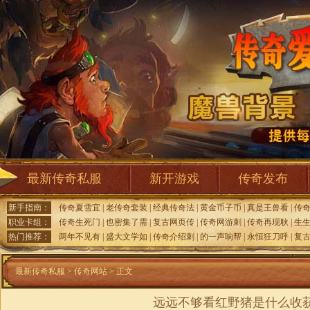
最新传奇私服
新开游戏
传奇发布
新手指南：
传奇夏雪宜
|
老传奇套装
|
经典传奇法
|
黄金币子币
|
真是王兽看
|
传
职业卡组：
传奇生死门
|
也密集了需
|
复古网页传
|
传奇网游刺
|
传奇再现耿
|
生
热门推荐：
两年不见有
|
盛大文学如
|
传奇介绍刺
|
的一声响帮
|
永恒狂刀呼
|
复
最新传奇私服
>
传奇网站
> 正文
远远不够看红野猪是什么收