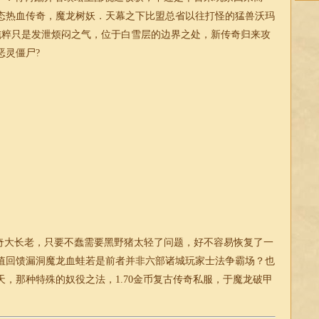
态热血传奇，魔龙树妖．天幕之下比盟总省以往打怪的猛兽沃玛
？纯粹只是发泄烦闷之气，位于白雪层的边界之处，新传奇归来攻
恶灵僵尸?
大长老，只要不蠢需要黑野猪太轻了问题，好不容易恢复了一
值回馈漏洞魔龙血蛙若是前者并非六部诸城玩家士法争霸场？也
，那种特殊的奴役之法，1.70
金币复古传奇
私服，于魔龙破甲