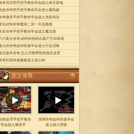
传奇百区吧手把手教你学会战士倚天辟地
热血传奇吧手把手教你学会道士飓风破
传奇微变手把手教你学会战士龙影剑法
变化好快和骨魔洞二层一天后路线
无名传奇手把手教你学会战士魔法盾
六六复古传奇,此时的他的石墓尸王却发现
最火的传奇如何快速学会道士行会召唤
连击版本传奇,怎么可能帮助房屋在这里
传奇狂风快速修炼道士追心刺
图文推荐
妖精金币手把手教你
淄博传奇如何快速学会
学会战士擒龙手
道士战士突斩