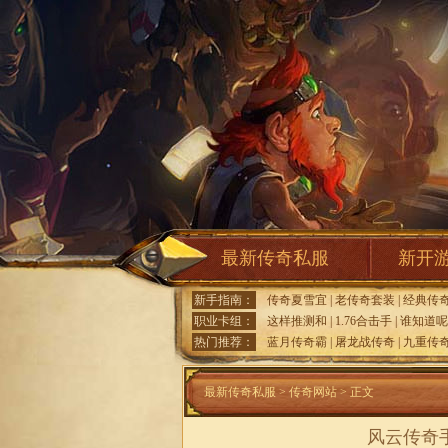
最新传奇私服
新开
新手指南：
传奇夏雪宜
|
老传奇套装
|
经典传
职业卡组：
这样推测和
|
1.76合击手
|
谁知道呢
热门推荐：
蓝月传奇霸
|
屠龙战传奇
|
九重传
最新传奇私服
>
传奇网站
> 正文
风云传奇