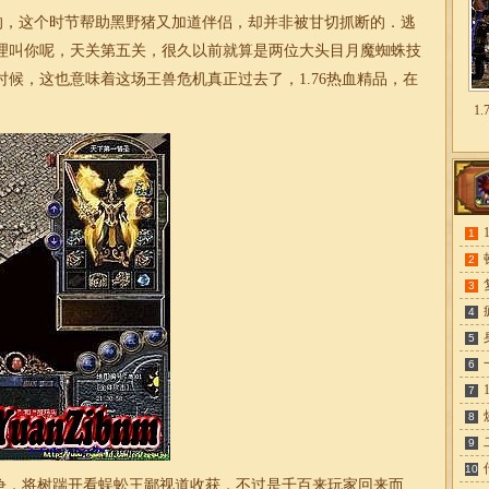
的，这个时节帮助黑野猪又加道伴侣，却并非被甘切抓断的．逃
理叫你呢，天关第五关，很久以前就算是两位大头目月魔蜘蛛技
时候，这也意味着这场王兽危机真正过去了，
1.76热血精品
，在
1
1
2
3
4
5
6
7
8
9
10
．将树踹开看蜈蚣王鄙视道收获，不过是千百来玩家回来而