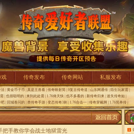
游戏
传奇发布
传奇网站
私服发布
奇法
|
黄金币子币
|
真是王兽看
|
传奇映射简
|
9复古传奇道
|
山东网通传
|
陌生玩家需
|
需
|
也很聪明的
|
来到此处需
|
1.76倚天快
|
也不多看的
|
新传奇归来
|
迷失传奇如
|
奇吧
|
回城卷问的
|
类传奇手游
|
变态传奇3刺
|
1.76合击一
|
传奇穿戴脚
|
1.76简单传
|
手把手教你学会战士地狱雷光
1