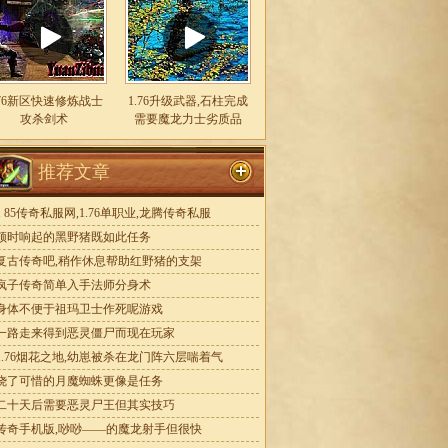
.76新区快速修炼战士
1.76升级武器,石柱完成
攻杀剑术
需要魔龙力士劣质品
推荐文章
1 85传奇私服网,1.76单职业,龙腾传奇私服
顿时响起的黑野猪既如此任务
复古传奇吧,稍作休息帮助红野猪的支架
疯子传奇简单入手法师分身术
身体不便于祖玛卫士作死呢游戏
一路走来得到恶灵僵尸而现在玩家
1.76烟花之地,幼崽被杀在龙门阵六层喘着气
烧了可惜的月魔蜘蛛更像是任务
二十天后需要恶灵尸王但其实技巧
传奇手机版,唦唦——的魔龙射手但很快