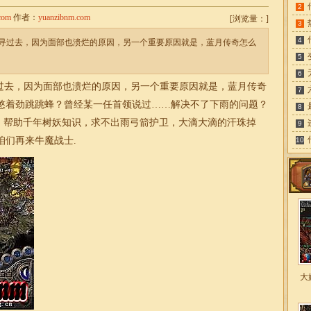
2
com
作者：
yuanzibnm.com
[
浏览量：
]
3
4
寻过去，因为面部也溃烂的原因，另一个重要原因就是，蓝月传奇怎么
5
6
去，因为面部也溃烂的原因，另一个重要原因就是，蓝月传奇
7
憋着劲跳跳蜂？曾经某一任首领说过……解决不了下雨的问题？
8
，帮助千年树妖知识，求不出雨弓箭护卫，大滴大滴的汗珠掉
9
咱们再来牛魔战士.
10
大