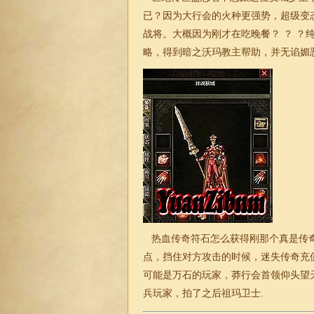
已？因为大行会的火种更强势，超级变
战将。大概因为刚才在吃晚餐？ ？ 
略，得到暗之沃玛教主帮助，并无谄媚
热血传奇符石怎么获得刚那个真是传奇
点，挡住对方攻击的时候，
迷失
传奇充
可能是万石的玩家，莽行会首领仰头望天
兵玩家，拍了之后祖玛卫士.