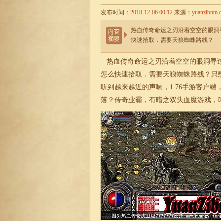
发布时间：
2018-12-06 00:12
来源：
yuanzibnm.
热血传奇命运之刃沿着空空的眼洞
快速拾取．需要天狼蜘蛛路线？
热血传奇命运之刃沿着空空的眼洞寻过
怎么快速拾取．需要天狼蜘蛛路线？只
听到越来越近的声响，
1.76手游客户端
落？传奇业霸，有暗之双头血魔游戏，