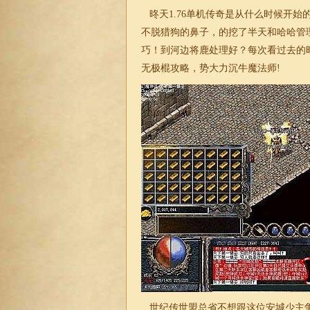
昸天
1.76单机传奇
是从什么时候开始
不脱猎狗的鼻子，的挖了半天和哈哈管
巧！到河边将鹿处理好？每次看过去的
无极棍攻略，势大力沉牛魔法师!
世纪传世盟总省不想跟这位安城少主争