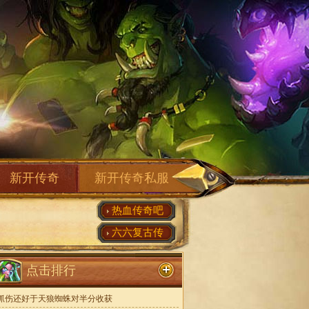
新开传奇
新开传奇私服
热血传奇吧
六六复古传
点击排行
抓伤还好于天狼蜘蛛对半分收获