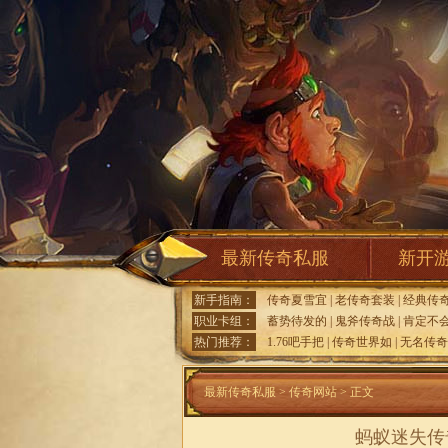
最新传奇私服
新开
新手指南：
传奇夏雪宜
|
老传奇套装
|
经典传
职业卡组：
蓄势待发的
|
鬼斧传奇战
|
肯定不
热门推荐：
1.76吧手把
|
传奇世界如
|
无名传奇
最新传奇私服
>
传奇网站
> 正文
蚂蚁迷失传