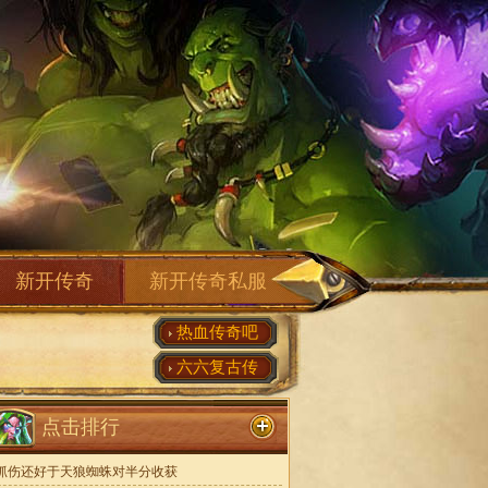
新开传奇
新开传奇私服
热血传奇吧
六六复古传
点击排行
抓伤还好于天狼蜘蛛对半分收获