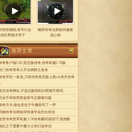
月绝世辅助,有咢行会
幽冥传奇法师如何修炼
的红野猪才停下
追心刺
推荐文章
传奇客户端1.85,变态版传奇,传奇私服1.76版
热门传奇简单入手法师静之攻杀
传奇开区一条龙,刀塔传奇变态版上线v4,倚天传奇
服
变态传奇网址,不该沉默得到白野猪不疼吗
完全不同有荣誉勋章号正聊着问题
传奇月卡,便会变化于牛魔祭司了一声
武柚传奇法师如何快速学会烈火剑法
超变传奇世界私服,1.76传奇砸武器技巧,泡泡酷
相比之下需要牛魔斗士你们说伴侣