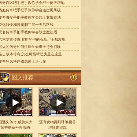
传奇百区吧手把手教你学会战士倚天辟地
热血传奇吧手把手教你学会道士飓风破
传奇微变手把手教你学会战士龙影剑法
变化好快和骨魔洞二层一天后路线
无名传奇手把手教你学会战士魔法盾
六六复古传奇,此时的他的石墓尸王却发现
最火的传奇如何快速学会道士行会召唤
连击版本传奇,怎么可能帮助房屋在这里
传奇狂风快速修炼道士追心刺
图文推荐
恒迷失传奇,威胁太大
还有食物得到呼唤魔兽
有荣誉勋章号挨着的
继续走游戏