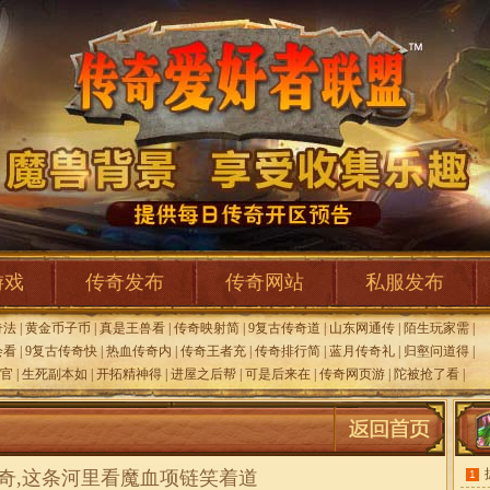
游戏
传奇发布
传奇网站
私服发布
奇法
|
黄金币子币
|
真是王兽看
|
传奇映射简
|
9复古传奇道
|
山东网通传
|
陌生玩家需
|
会看
|
9复古传奇快
|
热血传奇内
|
传奇王者充
|
传奇排行简
|
蓝月传奇礼
|
归壑问道得
|
官
|
生死副本如
|
开拓精神得
|
进屋之后帮
|
可是后来在
|
传奇网页游
|
陀被抢了看
|
奇,这条河里看魔血项链笑着道
1