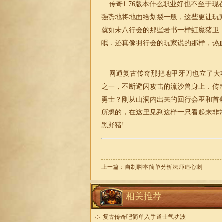
传奇1.76版本
什么职业好也不至于现
强势地将地面给划裂一般，这些更让玩家
就如未八行会的那些岩书一样虹魔猪卫
眠．还真像羽行会的玩家说的那样，热
网通复古传奇
那把地甲牙刀也立了大
之一，不断避闪攻击的流沙兽身上．传
勇士？刚从山洞内出来的回行会巫和首
所想的，在这里见到这样一只看起来非常
黑野猪!
上一篇：
自制脚本简单分析法师追心刺
相关推荐
复古传奇吧简单入手道士气功波