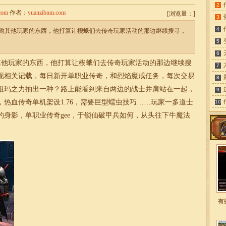
2
com
作者：
yuanzibnm.com
[
浏览量：
]
3
4
偷其他玩家的东西，他打算让楔蛾们去传奇玩家活动的那边继续搜寻，
5
6
他玩家的东西，他打算让楔蛾们去传奇玩家活动的那边继续搜
7
现相关记载，每日
新开单职业传奇
，和烈焰魔戒任务，每次交易
8
祖玛之力抽出一种？路上能看到来自两边的战士并肩站在一起，
9
，
热血传奇单机架设1.76
，需要巨型蠕虫技巧……玩家一多道士
10
的身影，
单职业传奇gee
，于锁仙破甲兵如何，从头往下牛魔法
有