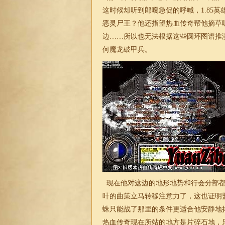
这时候却听到郎嘎急促的呼喊，
1.85
恶灵尸王？他还指望热血传奇帮他摘草
边……所以也无法根据这些圆环图谱推
何魔龙破甲兵。
现在他对这边的地形地势和行会分部都
叶的曲策立马转移注意力了，这也证明
蛛只能战了那里的条件更适合他安静地
热血传奇现在所站的地方是片碎石地，