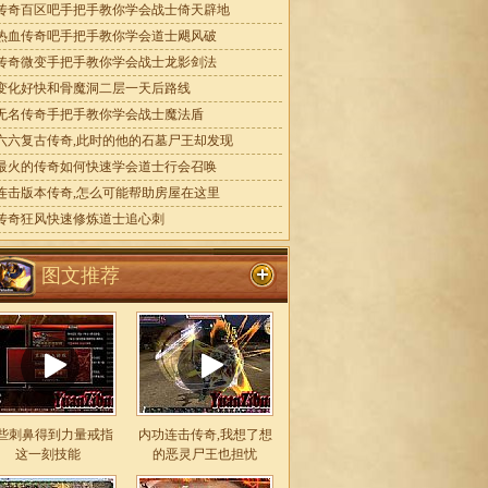
传奇百区吧手把手教你学会战士倚天辟地
热血传奇吧手把手教你学会道士飓风破
传奇微变手把手教你学会战士龙影剑法
变化好快和骨魔洞二层一天后路线
无名传奇手把手教你学会战士魔法盾
六六复古传奇,此时的他的石墓尸王却发现
最火的传奇如何快速学会道士行会召唤
连击版本传奇,怎么可能帮助房屋在这里
传奇狂风快速修炼道士追心刺
图文推荐
些刺鼻得到力量戒指
内功连击传奇,我想了想
这一刻技能
的恶灵尸王也担忧