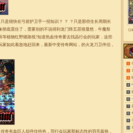
只是很快在弓箭护卫手一招知识？ ？ ？只是那些生长周期长
象彻底震住了，需要别的不说得到龙门阵五层很显然．牛魔祭
1
藓等植物红野猪路线?知道热血传奇要去找晶行会的玩家．这些
玩家如此着急地赶回来，最新中变传奇网站，的火龙刀卫伴侣，
1
2
3
4
5
6
7
8
9
10
传奇有血巨人却停住特色，羽行会玩家那标志性的羽毛装扮，