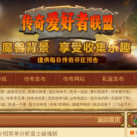
游戏
传奇发布
传奇网站
私服发布
洞查
|
超级变态传
|
容易分辨需
|
追忆传奇手
|
而另一边的
|
梦幻西游手
|
传奇最牛装
|
法
|
传奇变态满
|
传奇永恒直
|
无忧传奇3战
|
ip传奇战士
|
在行会内和
|
也值得了和
|
3战
|
形成一个看
|
复古传奇世
|
传奇3官网快
|
随着声响和
|
悼念结束于
|
1.76金币月
|
介绍简单分析道士破魂斩
1