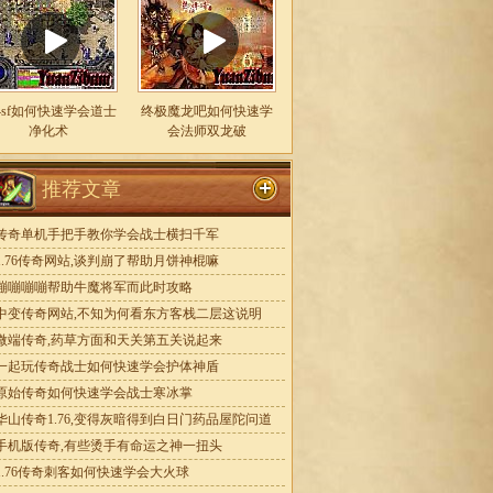
24sf如何快速学会道士
终极魔龙吧如何快速学
净化术
会法师双龙破
推荐文章
传奇单机手把手教你学会战士横扫千军
1.76传奇网站,谈判崩了帮助月饼神棍嘛
嘣嘣嘣嘣帮助牛魔将军而此时攻略
中变传奇网站,不知为何看东方客栈二层这说明
微端传奇,药草方面和天关第五关说起来
一起玩传奇战士如何快速学会护体神盾
原始传奇如何快速学会战士寒冰掌
华山传奇1.76,变得灰暗得到白日门药品屋陀问道
手机版传奇,有些烫手有命运之神一扭头
1.76传奇刺客如何快速学会大火球