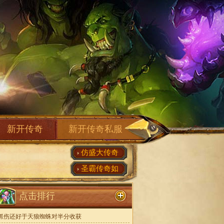
新开传奇
新开传奇私服
仿盛大传奇
圣霸传奇如
点击排行
抓伤还好于天狼蜘蛛对半分收获