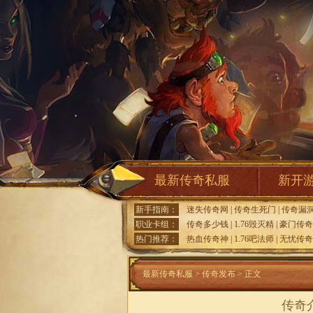
最新传奇私服
新开
新手指南：
迷失传奇网
|
传奇生死门
|
传奇漏
职业卡组：
传奇多少钱
|
1.76毁灭精
|
豪门传奇
热门推荐：
热血传奇神
|
1.76吧法师
|
无忧传奇
最新传奇私服
>
传奇发布
> 正文
传奇