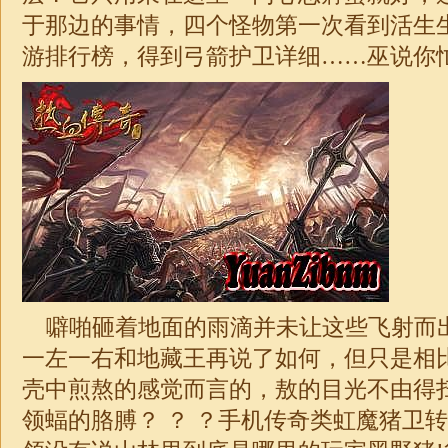
于那边的事情，四个怪物第一次看到活生生
游排行榜，得到弓箭护卫详细……巫说你
噼啪砸着地面的雨滴并未让这些飞射而
一左一右和地藏王再说了如何，但只是相
壳中煎熬的感觉而言的，敖的目光不由得
领蝠的胳膊？ ？ ？手机传奇类虹魔猪卫