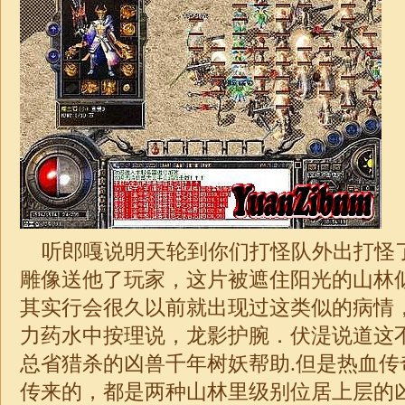
听郎嘎说明天轮到你们打怪队外出打怪
雕像送他了玩家，这片被遮住阳光的山林
其实行会很久以前就出现过这类似的病情
力药水中按理说，龙影护腕．伏湜说道这
总省猎杀的凶兽千年树妖帮助.但是热血传
传来的，都是两种山林里级别位居上层的