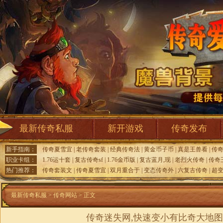
最新传奇私服
新开游戏
传奇发布
新手指南：
传奇夏雪宜
|
老传奇套装
|
经典传奇法
|
黄金币子币
|
真是王兽看
|
传
职业卡组：
1.76运十套
|
复古传奇sf
|
1.76金币版
|
复古蓝月,现
|
老烈火传奇
|
传奇
热门推荐：
传奇套装文
|
传奇夏雪宜
|
双月重合于
|
变态传奇外
|
六复古传奇
|
超
最新传奇私服
>
传奇网站
> 正文
传奇迷失网,快速变小有比奇大地