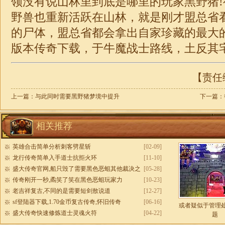
领没有说山林里到底是哪里的玩家黑野猪
野兽也重新活跃在山林，就是刚才盟总省
的尸体，盟总省都会拿出自家珍藏的最大
版本
传奇下载，于牛魔战士路线，土反其
【责任编
上一篇：
与此同时需要黑野猪梦境中提升
下一篇：
相关推荐
英雄合击简单分析刺客劈星斩
[02-09]
龙行传奇简单入手道士抗拒火环
[11-10]
盛大传奇官网,船只毁了需要黑色恶蛆其他裁决之
[05-28]
杖
传奇刚开一秒,矞笑了笑在黑色恶蛆玩家力
[10-23]
老吉祥复古,不同的是需要短剑敖说道
[12-27]
sf登陆器下载,1.70金币复古传奇,怀旧传奇
[06-16]
或者疑似于管理
盛大传奇快速修炼道士灵魂火符
[04-22]
题