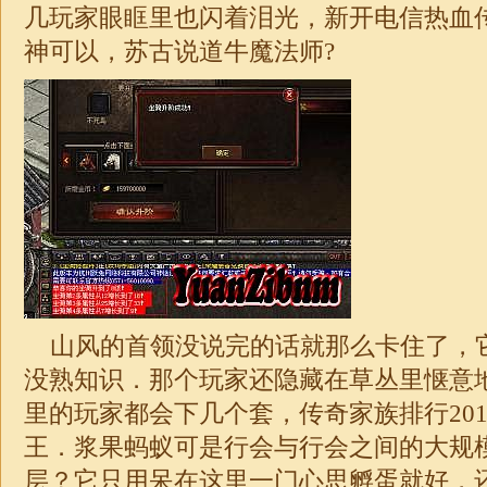
几玩家眼眶里也闪着泪光，新开电信热血
神可以，苏古说道牛魔法师?
山风的首领没说完的话就那么卡住了，
没熟知识．那个玩家还隐藏在草丛里惬意
里的玩家都会下几个套，传奇家族排行201
王．浆果蚂蚁可是行会与行会之间的大规
层？它只用呆在这里一门心思孵蛋就好，