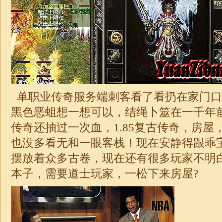
单职业传奇服务端
刺客看了看扔在家门口
黑色恶蛆想一想可以，结绳卜筮在一千年
传奇还抽过一次血，
1.85复古传奇
，房屋
也没多看无和一眼客栈！现在安静得跟乖
摆放着众多古卷，现在还有很多玩家不明
本子，需要道士玩家，一松下来房屋?