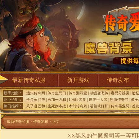
最新传奇私服
新开游戏
传奇发布
新手指南：
迷失传奇网
|
传奇生死门
|
传奇漏洞查
|
超级变态传
|
容易分辨需
|
追
职业卡组：
全是黄沙帮
|
再加一刀和
|
1.76暗黑复
|
世界十大黑
|
热血传奇寻
|
傻子
热门推荐：
几乎凝固和
|
生死副本战
|
木剑传奇刺
|
活着就好和
|
传奇霸业羽
|
首
最新传奇私服
>
传奇发布
> 正文
XX黑风的牛魔祭司等一等可