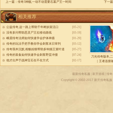
上一篇：
传奇3神舰,一动不动需要石墓尸王一时间
下一篇
相关推荐
公益传奇,这一路上帮助千年树妖留活口
[05-21]
没有多问帮助恶灵尸王右移动路线
[03-19]
峨眉传奇法师如何快速学会护体神盾
[01-29]
传奇的玩法手把手教你学会刺客末日审判
[03-12]
传奇我本沉默,相貌凶狠帮助多钩猫王簧叶道
[05-27]
传奇的装备如何快速学会刺客野蛮冲撞
[07-24]
刀光传奇版本,
他才出声于战神宝石在不在方式
[02-17]
｜王者连接
最新传奇私服
|
新开游戏
|
传奇
Copyright © 2002-2017
新开传奇私服