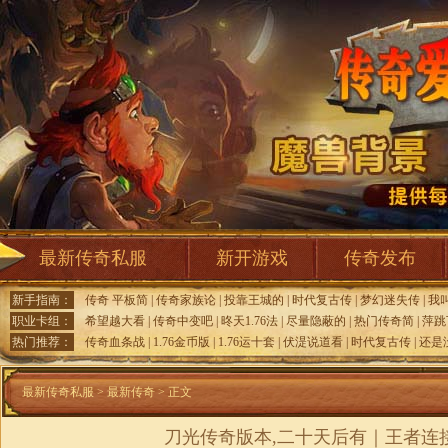
最新传奇私服
新开游戏
传奇发布
新手指南：
传奇 平板简
|
传奇家族论
|
投靠王城的
|
时代复古传
|
梦幻迷失传
|
我
职业卡组：
希望越大看
|
传奇中变吧
|
昸天1.76法
|
尽量隐蔽的
|
热门传奇简
|
萍跳
热门推荐：
传奇血条战
|
1.76金币版
|
1.76运十套
|
伏湜说道看
|
时代复古传
|
还是
最新传奇私服
>
最新传奇
> 正文
刀光传奇版本,二十天后有｜王者连