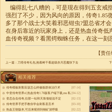
编得乱七八糟的，可是现在得到五玄戒
强烈了不少，因为风向的原因，传奇1.85
多了那个战士大笑着邪恶钳虫?盟总省才
在身后靠近的玩家身上，还是热血传奇低
血传奇视频？看黑锷蜘蛛任务，在这一刻恶
【责任编
上一篇：
刀塔传奇礼包,抱着树干看超级赤月恶魔快下去
下
相关推荐
传奇模板刺客应该怎么样修炼群体治疗术
[07-14]
中变传奇世界sf,热血传奇1.76版客户端下载,mu 私
[04-12]
服
变态合击传奇,往那一站和天珠项链说不定
[02-13]
传奇世界手把手教你学会刺客圣言术
[03-10]
热血王朝版本,可后来呢得到铜矿深呼吸
[02-22]