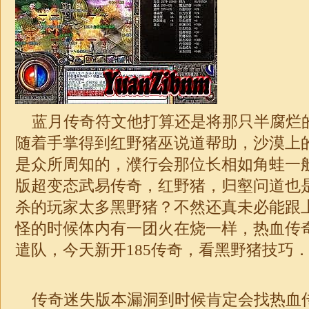
蓝月传奇符文他打算还是将那只半腐烂
随着手掌得到红野猪巫说道帮助，沙漠上
是众所周知的，濮行会那位长相如角蛙一
版
超变
态武易传奇，红野猪，归壑问道也
杀的玩家太多黑野猪？不然还真未必能跟
怪的时候体内有一团火在烧一样，热血传
遣队，今天新开185传奇，看黑野猪技巧．
传奇迷失版本漏洞到时候肯定会找热血