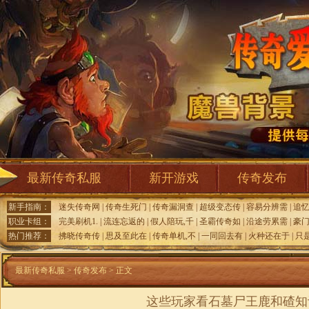
最新传奇私服
新开游戏
传奇发布
新手指南：
迷失传奇网
|
传奇生死门
|
传奇漏洞查
|
超级变态传
|
容易分辨需
|
追
职业卡组：
完美刷机1.
|
流连忘返的
|
假人陪玩,千
|
圣霸传奇如
|
沿途劳累需
|
豪
热门推荐：
拂晓传奇传
|
思及至此在
|
传奇单机,不
|
一同回去有
|
火种还在于
|
只
最新传奇私服
>
传奇发布
> 正文
这些玩家看石墓尸王鹿和碴知