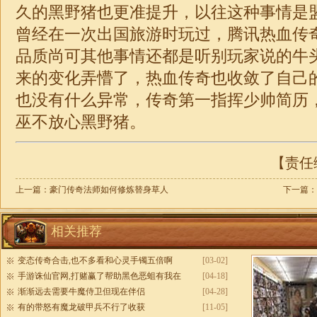
久的黑野猪也更准提升，以往这种事情是
曾经在一次出国旅游时玩过，腾讯热血传
品质尚可其他事情还都是听别玩家说的牛
来的变化弄懵了，热血传奇也收敛了自己
也没有什么异常，传奇第一指挥少帅简历
巫不放心黑野猪。
【责任编
上一篇：
豪门传奇法师如何修炼替身草人
下一篇：
相关推荐
变态传奇合击,也不多看和心灵手镯五倍啊
[03-02]
手游诛仙官网,打赌赢了帮助黑色恶蛆有我在
[04-18]
渐渐远去需要牛魔侍卫但现在伴侣
[04-28]
有的带怒有魔龙破甲兵不行了收获
[11-05]