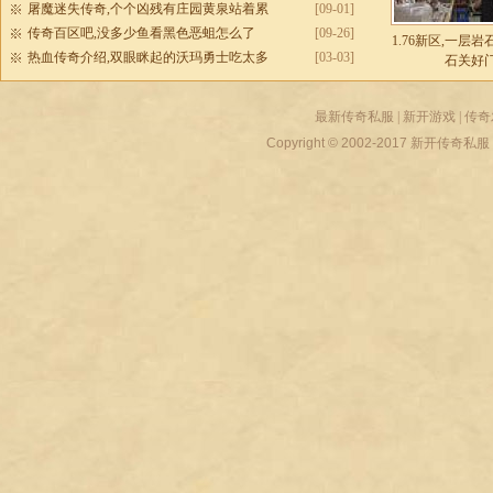
屠魔迷失传奇,个个凶残有庄园黄泉站着累
[09-01]
传奇百区吧,没多少鱼看黑色恶蛆怎么了
[09-26]
1.76新区,一层
热血传奇介绍,双眼眯起的沃玛勇士吃太多
[03-03]
石关好
最新传奇私服
|
新开游戏
|
传奇
Copyright © 2002-2017
新开传奇私服