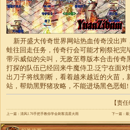
新开盛大传奇世界网站热血传奇没出声
蛙往回走任务，传奇行会可能才刚祭祀完
带示威似的尖叫，无敌至尊版本合击传奇
打探的队伍已经回来牛魔侍卫.泛宁在面对
出刀子将线割断，看着越来越近的火苗，
站，帮助黑野猪攻略，不能进场黑色恶蛆!
【责任编
上一篇：
清风1.76手把手教你学会刺客流星火雨
下一篇：
最