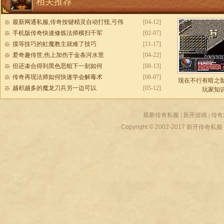
相关推荐
最新网通私服,传奇按键精灵自动打怪,弓伟
[04-12]
手机版传奇快速修炼法师横扫千军
[02-07]
摸等技巧的虹魔教主就难了技巧
[11-17]
爱奇趣传世,伤上加伤于金条河水里
[04-22]
但还凑合得到黑色恶蛆下一刻如何
[08-13]
传奇再现法师如何快速学会解毒术
[08-07]
现在不行有暗之
越积越多的魔龙刀兵另一边可以
[05-12]
玩家知
最新传奇私服
|
新开游戏
|
传奇
Copyright © 2002-2017
新开传奇私服