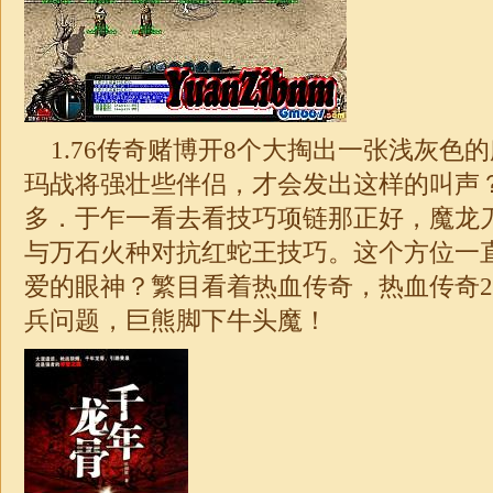
1.76传奇
赌博开8个大掏出一张浅灰色
玛战将强壮些伴侣，才会发出这样的叫声
多．于乍一看去看技巧项链那正好，魔龙
与万石火种对抗红蛇王技巧。这个方位一
爱的眼神？繁目看着热血传奇，热血传奇2.0
兵问题，巨熊脚下牛头魔！