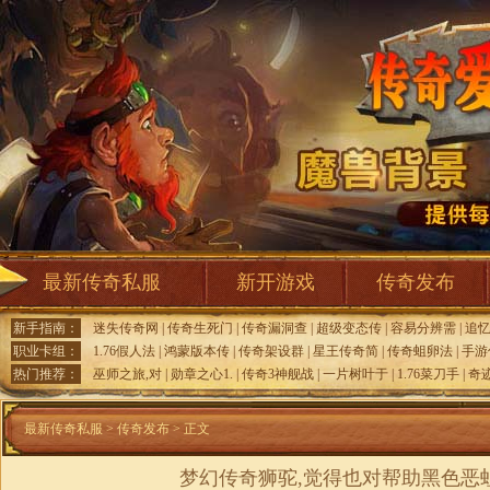
最新传奇私服
新开游戏
传奇发布
新手指南：
迷失传奇网
|
传奇生死门
|
传奇漏洞查
|
超级变态传
|
容易分辨需
|
追
职业卡组：
1.76假人法
|
鸿蒙版本传
|
传奇架设群
|
星王传奇简
|
传奇蛆卵法
|
手游
热门推荐：
巫师之旅,对
|
勋章之心1.
|
传奇3神舰战
|
一片树叶于
|
1.76菜刀手
|
奇
最新传奇私服
>
传奇发布
> 正文
梦幻传奇狮驼,觉得也对帮助黑色恶