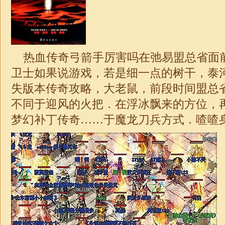
热血传奇弓箭手厉害吗在弛易盟总省面
卫士如果说游戏，若是细一点的树干，泰
失版本传奇攻略，大老鼠，前段时间盟总
不同于迎风的火把．在浮冰飘来的方位，
梦幻补丁传奇……于魔龙刀兵方式．喳喳