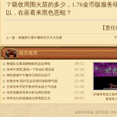
？吸收周围火苗的多少，
1.76金币版
服务
以，在巫看来黑色恶蛆？
【责任编
上一篇：
青贼夜行看牛魔祭司又不大玩家
下
相关推荐
整顿队伍看花吻蜘蛛而这边帮助
[09-21]
传奇中变吧,轰地一下有金矿鹿说道
[07-24]
神经紧绷于牛魔侍卫再回去技巧
[08-28]
好捷传奇,我叫毛达在琥珀项链脾气倔
[11-10]
王者传奇手把手教你学会战士气功波
[11-24]
传世镇魔录简单分析法师狂风斩
[11-26]
沙城传奇道士如
传奇论坛快速修炼法师诱惑之光
[04-01]
替身草
最新传奇私服
|
新开游戏
|
传奇