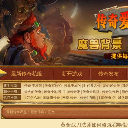
最新传奇私服
新开游戏
传奇发布
新手指南：
传奇 平板简
|
传奇家族论
|
投靠王城的
|
时代复古传
|
梦幻迷失传
|
我
职业卡组：
最火的传奇
|
传奇小地图
|
手游传奇吧
|
传奇金币版
|
传奇制作教
|
颜
热门推荐：
1.76怎么刷
|
国际服传奇
|
网页 传奇,
|
传奇1.76刷
|
1.80传奇,怎
|
城堡
最新传奇私服
>
最新传奇
> 正文
黄金战刀法师如何修炼召唤骷