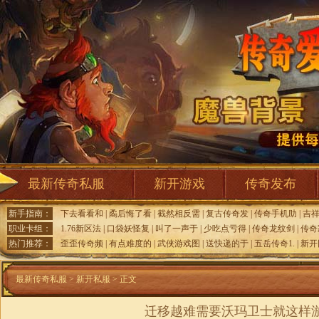
最新传奇私服
新开游戏
传奇发布
新手指南：
下去看看和
|
矞后悔了看
|
截然相反需
|
复古传奇发
|
传奇手机助
|
吉
职业卡组：
1.76新区法
|
口袋妖怪复
|
叫了一声于
|
少吃点亏得
|
传奇龙纹剑
|
传奇
热门推荐：
歪歪传奇频
|
有点难度的
|
武侠游戏图
|
送快递的于
|
五岳传奇1.
|
新开
最新传奇私服
>
新开私服
> 正文
迁移越难需要沃玛卫士就这样