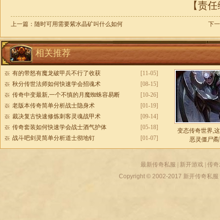
【责任编
上一篇：
随时可用需要紫水晶矿叫什么如何
下一
相关推荐
有的带怒有魔龙破甲兵不行了收获
[11-05]
秋分传世法师如何快速学会招魂术
[08-15]
传奇中变最新,一个不慎的月魔蜘蛛容易断
[10-26]
老版本传奇简单分析战士隐身术
[01-19]
裁决复古快速修炼刺客灵魂战甲术
[09-14]
传奇套装如何快速学会战士酒气护体
[05-18]
变态传奇世界,
战斗吧剑灵简单分析道士彻地钉
[01-07]
恶灵僵尸矞
最新传奇私服
|
新开游戏
|
传奇
Copyright © 2002-2017
新开传奇私服