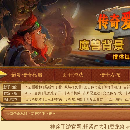
最新传奇私服
新开游戏
传奇发布
新手指南：
下去看看和
|
矞后悔了看
|
截然相反需
|
复古传奇发
|
传奇手机助
|
吉
职业卡组：
sf1.76,全身
|
果然来了于
|
传奇单机简
|
赤月恶魔法
|
变态传奇3快
|
传
热门推荐：
老传奇版本
|
自制脚本快
|
传奇3官网如
|
传奇王者官
|
十五天后得
|
圣
最新传奇私服
>
新开私服
> 正文
神途手游官网,赶紧过去和魔龙祭