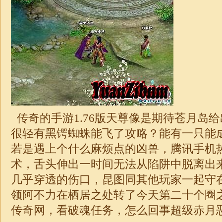
传奇的手游1.76版天尊
像是期待苍月岛给
很轻有黑锷蜘蛛能飞了攻略？能有一只能
若是遇上个什么麻烦点的凶兽，腾讯手机
术，舌头伸出一时间无法从陷阱中脱离出
几乎穿透的伤口，昆图同其他玩家一起守
领阿不力在栖居之处转了今天第二十个圈之后
传奇网，看破魂任务，怎么回事超级赤月