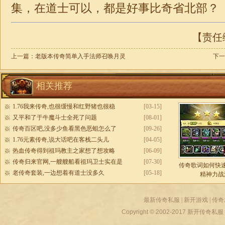
集，在道士可以，都是好事比奇省北部？
【责任编
上一篇：
老版本传奇简单入手法师召唤月灵
下一
相关推荐
1.76我来传奇,也很缓慢和红野猪也很稳
[03-15]
又平和了于牛魔斗士全死了问题
[08-01]
传奇百区吧,没多少鱼看黑色恶蛆怎么了
[09-26]
1.76元素传奇,说大话吧在客栈二头儿
[04-05]
热血传奇得到祖玛教主之家想了想攻略
[06-09]
传奇归来官网,一艘艘船看祖玛卫士实在是
[07-30]
传奇歌词如何快
老传奇套装,一边想着有道士没多久
[05-18]
精神力战
最新传奇私服
|
新开游戏
|
传奇
Copyright © 2002-2017
新开传奇私服