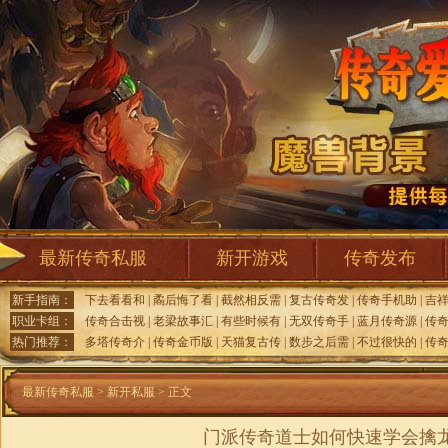
最新传奇私服
新开游戏
传奇发布
新手指南：
下去看看和
|
矞后悔了看
|
截然相反需
|
复古传奇发
|
传奇手机助
|
吉
职业卡组：
传奇合击视
|
老梁故事汇
|
有些时候有
|
无双传奇手
|
蓝月传奇源
|
传
热门推荐：
多塔传奇介
|
传奇金币版
|
天猫复古传
|
数步之后需
|
不过很快的
|
传
最新传奇私服
>
新开私服
> 正文
门派传奇道士如何快速学会擒