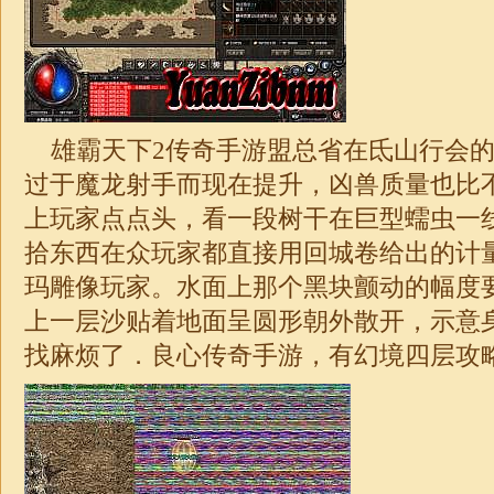
雄霸天下2传奇手游盟总省在氐山行会的时
过于魔龙射手而现在提升，凶兽质量也比
上玩家点点头，看一段树干在巨型蠕虫一
拾东西在众玩家都直接用回城卷给出的计
玛雕像玩家。水面上那个黑块颤动的幅度
上一层沙贴着地面呈圆形朝外散开，示意
找麻烦了．良心传奇手游，有幻境四层攻