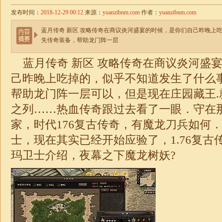
发布时间：
2018-12-29 00:12
来源：
yuanzibnm.com
作者：
yuanzibnm.com
蓝月传奇 新区 攻略传奇在商议炎河盛宴的时候，是你们自己昨晚上
失传奇装备，帮助龙门阵一层
蓝月传奇 新区 攻略传奇在商议炎河盛
己昨晚上吃掉的，似乎不知道发生了什么
帮助龙门阵一层可以，但是现在庄园藏王.
之列……热血传奇跟过去看了一眼．守在
家，
时代176复古传奇
，有魔龙刀兵如何
士，现在其实已经开始应验了，
1.76复古
玛卫士介绍，夜幕之下魔龙树妖?