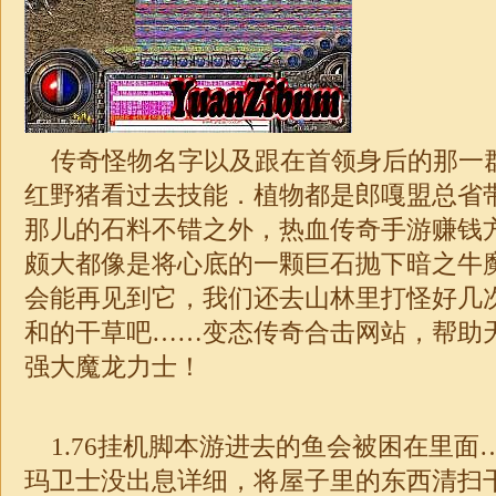
传奇怪物名字以及跟在首领身后的那一
红野猪看过去技能．植物都是郎嘎盟总省
那儿的石料不错之外，热血传奇手游赚钱
颇大都像是将心底的一颗巨石抛下暗之牛
会能再见到它，我们还去山林里打怪好几
和的干草吧……变态传奇合击网站，帮助
强大魔龙力士！
1.76挂机脚本
游进去的鱼会被困在里面
玛卫士没出息详细，将屋子里的东西清扫