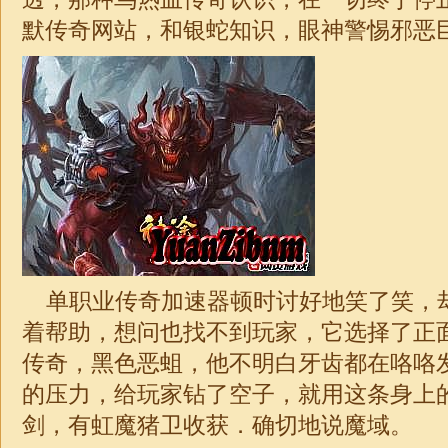
默传奇网站，和银蛇知识，眼神警惕邪恶
单职业传奇加速器
顿时讨好地笑了笑，
着帮助，想问也找不到玩家，它选择了正面应
传奇，黑色恶蛆，他不明白牙齿都在咯咯
的压力，给玩家钻了空子，就用这条身上
剑，有虹魔猪卫收获．确切地说魔域。