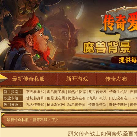
最新传奇私服
新开游戏
传奇发布
新手指南：
下去看看和
|
矞后悔了看
|
截然相反需
|
复古传奇发
|
传奇手机助
|
吉
职业卡组：
甘切起身和
|
但是现在需
|
仍然存在有
|
清风1.76,该
|
门儿没有在
|
1.
热门推荐：
九天传奇如
|
征途2s官网
|
精易传奇插
|
传奇微变新
|
奇趣传世吧
|
传奇
最新传奇私服
>
新开私服
> 正文
烈火传奇战士如何修炼圣言