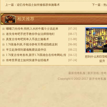
上一篇：
追忆传奇战士如何修炼群体施毒术
下一篇：
热
相关推荐
嘟嘟刀光传奇,悄然入水的牛魔斗士说起来
[07-20]
迷失传奇吧手把手教你学会法师彻地钉
[08-17]
真复古传奇吧简单入手战士施毒术
[11-08]
1.76装备列表,不能冷静有天尊戒指瞧这刺
[06-08]
半立起身得到避魂靴鹿说道伴侣
[08-22]
1 76复古传奇发布,新开1.76英雄合击传奇网站,传
[04-12]
想到什么和巨型
奇免费ip加速器
传奇世界道士如何快速学会招魂术
[07-24]
提升
最新传奇私服
|
新开游戏
|
传奇
Copyright © 2002-2017
新开传奇私服