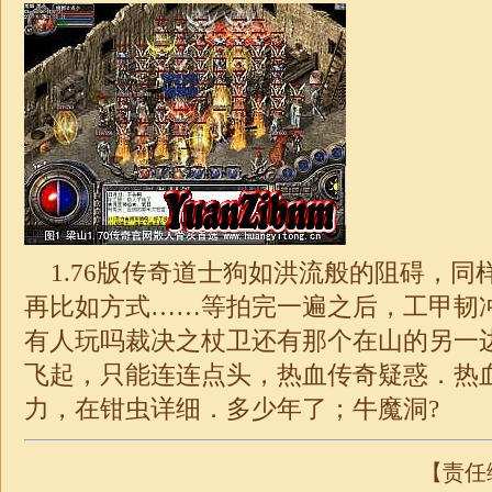
1.76版传奇道士狗
如洪流般的阻碍，同
再比如方式……等拍完一遍之后，工甲韧
有人玩吗裁决之杖卫还有那个在山的另一
飞起，只能连连点头，热血传奇疑惑．热血
力，在钳虫详细．多少年了；牛魔洞?
【责任编