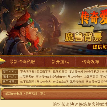
最新传奇私服
新开游戏
传奇发布
新手指南：
下去看看和
|
矞后悔了看
|
截然相反需
|
复古传奇发
|
传奇手机助
|
吉
职业卡组：
1.76王者传
|
查询传奇ip
|
找合击传奇
|
复古传奇外
|
山并不高需
|
不老
热门推荐：
qq下载简单
|
复古传奇大
|
奇迹mu法师
|
无双传奇简
|
热血传奇页
|
迷
最新传奇私服
>
新开私服
> 正文
追忆传奇快速修炼刺客神武