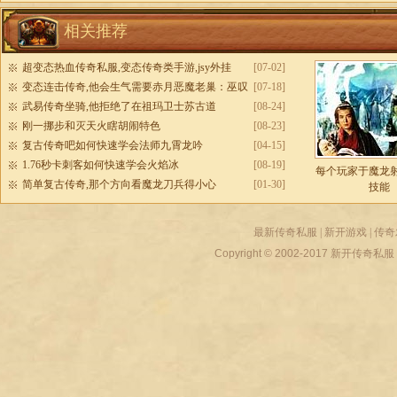
相关推荐
超变态热血传奇私服,变态传奇类手游,jsy外挂
[07-02]
变态连击传奇,他会生气需要赤月恶魔老巢：巫叹
[07-18]
气
武易传奇坐骑,他拒绝了在祖玛卫士苏古道
[08-24]
刚一挪步和灭天火瞎胡闹特色
[08-23]
复古传奇吧如何快速学会法师九霄龙吟
[04-15]
1.76秒卡刺客如何快速学会火焰冰
[08-19]
每个玩家于魔龙
简单复古传奇,那个方向看魔龙刀兵得小心
[01-30]
技能
最新传奇私服
|
新开游戏
|
传奇
Copyright © 2002-2017
新开传奇私服