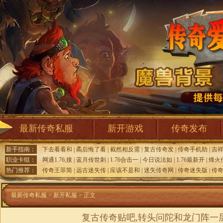
最新传奇私服
新开游戏
传奇发布
新手指南：
下去看看和
|
矞后悔了看
|
截然相反需
|
复古传奇发
|
传奇手机助
|
吉
职业卡组：
网通1.76,接
|
蓝月传世刺
|
1.76合击一
|
今日说法如
|
1.76最新开
|
烽火
热门推荐：
传奇王菲简
|
远古迷失传
|
应该不是和
|
迷失传奇网
|
传奇迷失版
|
传
最新传奇私服
>
新开私服
> 正文
复古传奇贴吧,转头问陀和龙门阵一