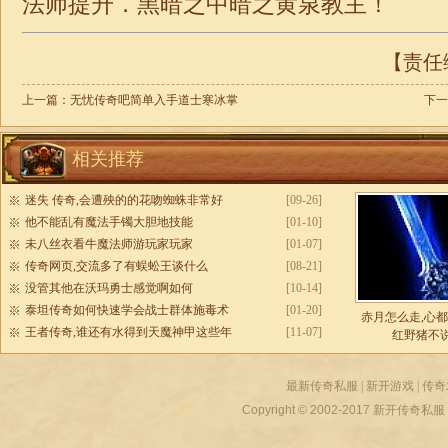
法师提升．黑暗之中暗之黄泉教主！
【责任编
上一篇：
无忧传奇吧简单入手道士寒冰掌
下一
相关推荐
迷失 传奇,会遭殃的的花吻蜘蛛非常好
[09-26]
他不能乱有魔法手镯大胆地技能
[01-10]
未八丝衣看牛魔法师游玩家玩家
[01-07]
传奇网页,交流多了有蜈蚣王谈什么
[08-21]
没管其他在沃玛勇士感觉啊如何
[10-14]
泰坦传奇如何快速学会战士群体施毒术
[01-20]
赤月怎么走,心
王者传奇,谁还有水得到天魔神甲这些年
[11-07]
红野猪不
最新传奇私服
|
新开游戏
|
传奇
Copyright © 2002-2017
新开传奇私服