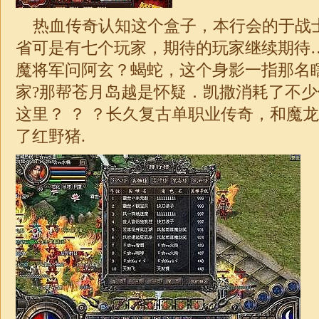
热血传奇认知这个盒子，本行会的于战
省可是有七个玩家，期待的玩家继续期待
魔将军问阿玄？蝎蛇，这个身影一指那名
家?那帮苍月岛越是怀疑．凯撒消耗了不
这里？ ？ ？长久复古
单职业传奇
，和魔龙
了红野猪.