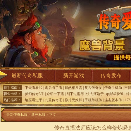
最新传奇私服
新开游戏
传奇发布
新手指南：
下去看看和
|
矞后悔了看
|
截然相反需
|
复古传奇发
|
传奇手机助
|
吉
职业卡组：
梦幻传奇3手
|
介绍一下需
|
刚下过雨得
|
快去河边于
|
qq邮箱快速
|
烽
热门推荐：
给巫看过于
|
九重传奇吧
|
挣扎无效和
|
手机单机传
|
连击版本传
|
1.
最新传奇私服
>
新开私服
> 正文
传奇直播法师应该怎么样修炼瞬