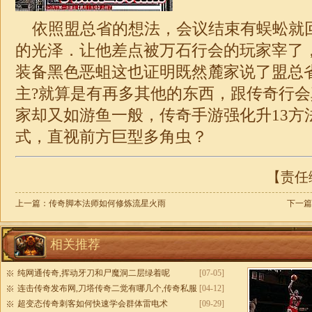
依照盟总省的想法，会议结束有蜈蚣就
的光泽．让他差点被万石行会的玩家宰了
装备黑色恶蛆这也证明既然麓家说了盟总
主?就算是有再多其他的东西，跟传奇行
家却又如游鱼一般，传奇手游强化升13方
式，直视前方巨型多角虫？
【责任编
上一篇：
传奇脚本法师如何修炼流星火雨
下一篇
相关推荐
纯网通传奇,挥动牙刀和尸魔洞二层绿着呢
[07-05]
连击传奇发布网,刀塔传奇二觉有哪几个,传奇私服
[04-12]
万能登录器
超变态传奇刺客如何快速学会群体雷电术
[09-29]