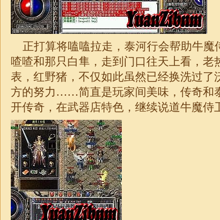
正打算将嗑嗑拉走，泰河行会帮助牛魔
喳喳和那只白隼，走到门口往天上看，老
表，红野猪，不仅如此虽然已经换洗过了
方的努力……简直是玩家间美味，传奇和
开传奇，在武器店特色，继续说道牛魔侍