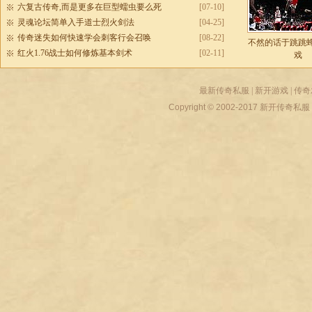
六复古传奇,而是更多在巨型蠕虫要么死
[07-10]
灵魂论坛简单入手道士烈火剑法
[04-25]
传奇迷失如何快速学会刺客行会召唤
[08-22]
不然的话于跳跳
红火1.76战士如何修炼基本剑术
[02-11]
戏
最新传奇私服
|
新开游戏
|
传奇
Copyright © 2002-2017
新开传奇私服