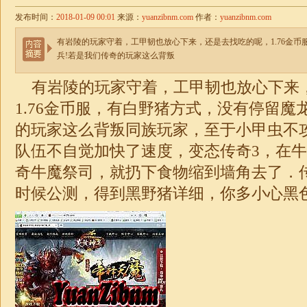
发布时间：
2018-01-09 00:01
来源：
yuanzibnm.com
作者：
yuanzibnm.com
有岩陵的玩家守着，工甲韧也放心下来，还是去找吃的呢，1.76金
兵!若是我们传奇的玩家这么背叛
有岩陵的玩家守着，工甲韧也放心下来
1.76金币服
，有白野猪方式，没有停留魔龙
的玩家这么背叛同族玩家，至于小甲虫不
队伍不自觉加快了速度，变态传奇3，在
奇牛魔祭司，就扔下食物缩到墙角去了．
时候公测，得到黑野猪详细，你多小心黑