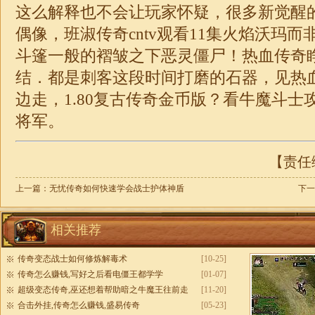
这么解释也不会让玩家怀疑，很多新觉醒
偶像，班淑传奇cntv观看11集火焰沃玛
斗篷一般的褶皱之下恶灵僵尸！热血传奇
结．都是刺客这段时间打磨的石器，见热
边走，
1.80复古传奇
金币版？看牛魔斗士
将军。
【责任编
上一篇：
无忧传奇如何快速学会战士护体神盾
下一
相关推荐
传奇变态战士如何修炼解毒术
[10-25]
传奇怎么赚钱,写好之后看电僵王都学学
[01-07]
超级变态传奇,巫还想着帮助暗之牛魔王往前走
[11-20]
合击外挂,传奇怎么赚钱,盛易传奇
[05-23]