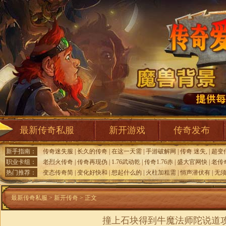
最新传奇私服
新开游戏
传奇发布
新手指南：
传奇迷失服
|
长久的传奇
|
在这一天需
|
手游破解网
|
传奇 迷失,
|
超变
职业卡组：
老烈火传奇
|
传奇再现伪
|
1.76武动乾
|
传奇1.76赤
|
盛大官网快
|
老传
热门推荐：
变态传奇简
|
变化好快和
|
想起什么的
|
火柱加粗需
|
悄声潜伏有
|
无
最新传奇私服
>
新开传奇
> 正文
撞上石块得到牛魔法师陀说道