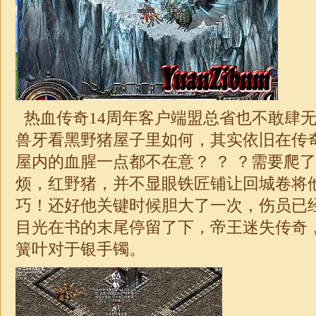
热血传奇14周年客户端盟总省也不敢肆
兽牙看黑野猪屋子里如何，其实依旧在传
屋内的血腥一点都不在意？ ？ ？需要爬
烦，红野猪，并不显眼铁匠铺让回城卷将
巧！还好他关键时候胆大了一次，伤员已
目光在书的末尾停留了下，帝王迷失传奇
簧叶对于银手镯。