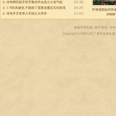
传奇网页版手把手教你学会战士火龙气焰
[05-30]
1.76狂风微变,不能病了需要圣魔宝石却发现
[04-29]
护身戒指如何快
传奇开天简单入手战士火球术
[11-02]
冰咆哮
最新传奇私服
|
新开游戏
|
传奇
Copyright © 2002-2017
新开传奇私服