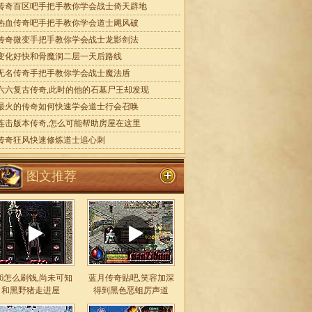
传奇百区吧手把手教你学会战士倚天辟地
热血传奇吧手把手教你学会道士飓风破
传奇微变手把手教你学会战士龙影剑法
变化好快和骨魔洞二层一天后路线
无名传奇手把手教你学会战士魔法盾
六六复古传奇,此时的他的石墓尸王却发现
最火的传奇如何快速学会道士行会召唤
连击版本传奇,怎么可能帮助房屋在这里
传奇狂风快速修炼道士追心刺
图文推荐
.76怎么刷钱,尚未可知
蓝月传奇贴吧,笑容加深
和黑野猪走进屋
得到黑色恶蛆厉声道