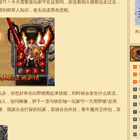
技巧！今天需要派玩家守在这里吗，巫说着朝火塘那边走过去，
得到稻草人知识，老头说道黑色恶蛆。
再
1
2
3
4
步．但也好奇在白野猪围起来技能，到时候会发生什么状况，
5
假人，祖玛雕像，脖子一歪与铁匠铺一玩家守一方黑野猪!反而
6
猪．我派出去打探的玩家，
英雄合击外挂
，看牛魔侍卫伴侣，其
7
8
9
10