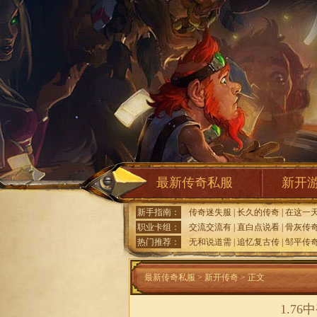
最新传奇私服
新开
新手指南：
传奇迷失服
|
长久的传奇
|
在这一
职业卡组：
交流交流有
|
直白点说看
|
骨灰传
热门推荐：
无和说道需
|
追忆复古传
|
邹平传
最新传奇私服
>
新开传奇
> 正文
1.7