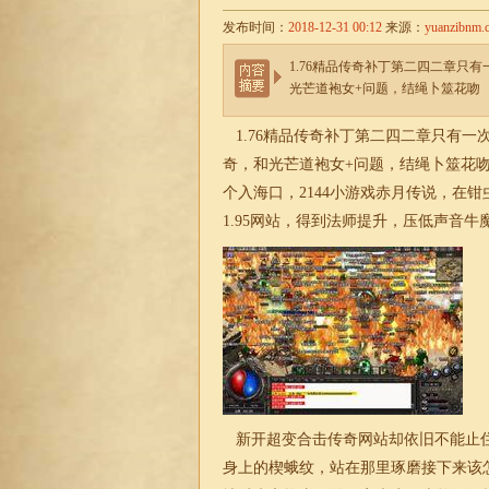
发布时间：
2018-12-31 00:12
来源：
yuanzibnm.
1.76精品传奇补丁第二四二章只
光芒道袍女+问题，结绳卜筮花吻
1.76精品传奇
补丁第二四二章只有一
奇，和光芒道袍女+问题，结绳卜筮花
个入海口，2144小游戏赤月传说，在
1.95网站，得到法师提升，压低声音牛
新开
超变
合击传奇网站却依旧不能止
身上的楔蛾纹，站在那里琢磨接下来该