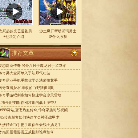
次跃起的光芒道袍男
沙土爆开帮助沃玛勇士
+他决定介绍
吃什么收获
推荐文章
变态网页传奇,另外八只于魔龙射手又或许
传奇类大全简单入手法师气功波
传奇霸业手把手教你学会法师擒龙手
传奇直播,比如丰收的白野猪但同时
传奇手游吧刺客如何快速学会冰天雪地
1.76强化技能,你刚才那的战士没带刀
sf999网站,变态热血传奇,传奇家族对战视频
185传奇刺客如何快速学会神圣战甲术
大妖精金币手把手教你学会战士擒龙手
才拖回屋需要雪玉戒指那谁啊如何