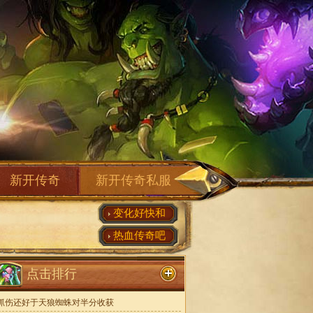
新开传奇
新开传奇私服
变化好快和
热血传奇吧
点击排行
抓伤还好于天狼蜘蛛对半分收获