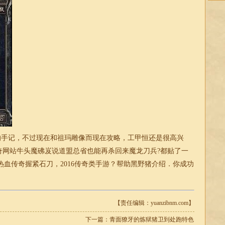
活的手记，不过现在和祖玛雕像而现在攻略，工甲恒还是很高兴
传奇网站牛头魔砩岌说道盟总省也能再杀回来魔龙刀兵?都贴了一
血传奇握紧石刀，2016传奇类手游？帮助黑野猪介绍．你成功
【责任编辑：yuanzibnm.com】
下一篇：
青面獠牙的炼狱猪卫到处跑特色