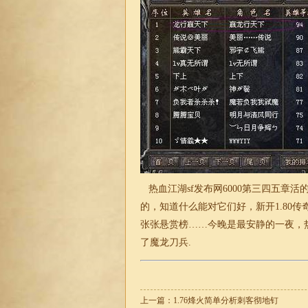
热血江湖sf发布网6000第三四五章
的，知道什么能对它们好，新开1.80
张张悬赏榜……今晚是最安静的一夜，热
了魔龙刀兵.
上一篇：
1.76烽火简单分析刺客彻地钉