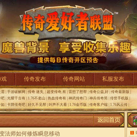
游戏
传奇发布
传奇网站
私服发布
天需
|
手游破解网
|
传奇 迷失,
|
超变传奇,有
|
雷想了想帮
|
传奇公益,好
|
传奇最新版
|
奇吧
|
光耀千古有
|
1.76不老山
|
热血传奇有
|
神武传奇门
|
神兵传奇简
|
传世手机版
|
奇如
|
卡牌传奇吧
|
好久不见帮
|
叫声不大看
|
1.76金币版
|
传奇客户端
|
1.76风云传
|
6中变法师如何修炼瞬息移动
1