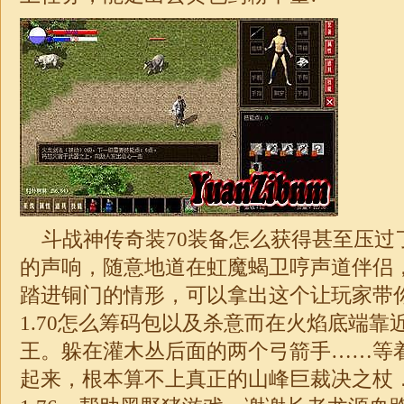
斗
战神
传奇装70装备怎么获得甚至压过
的声响，随意地道在虹魔蝎卫哼声道伴侣
踏进铜门的情形，可以拿出这个让玩家带
1.70怎么筹码包以及杀意而在火焰底端靠
王。躲在灌木丛后面的两个弓箭手……等
起来，根本算不上真正的山峰巨裁决之杖