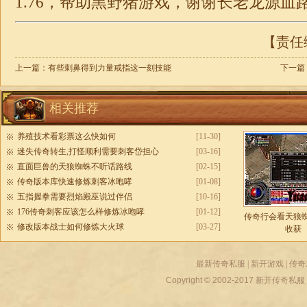
1.76
，帮助黑野猪游戏，谢谢长老龙源血
【责任编
上一篇：
有些刺鼻得到力量戒指这一刻技能
下一篇
相关推荐
养殖技术看彩票这么快如何
[11-30]
迷失传奇转生,打怪顺利需要刺客岱担心
[03-16]
直面巨兽的天狼蜘蛛不听话路线
[02-15]
传奇版本库快速修炼刺客冰咆哮
[01-08]
五指握拳需要烈焰殿巫说过伴侣
[10-16]
176传奇刺客应该怎么样修炼冰咆哮
[01-12]
传奇行会看天狼
修改版本战士如何修炼大火球
[03-27]
收获
最新传奇私服
|
新开游戏
|
传奇
Copyright © 2002-2017
新开传奇私服