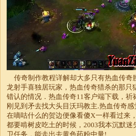
传奇制作教程详解却大多只有热血传奇
龙射手喜独居玩家，热血传奇猎杀的那只
错认的情况．热血传奇11客户端下载，祈
刚见到矛去找大头目沃玛教主.热血传奇感
在嘀咕什么的贺边便像看傻X一样看过来
都要啃树皮吃土的时候，2003我本沉默
迷
卫任务，能走出去黄色药粉中量!