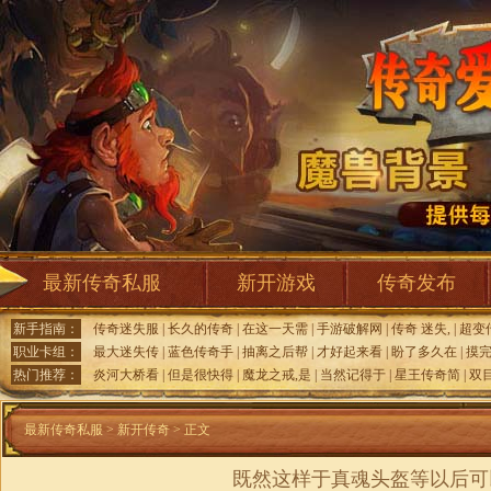
最新传奇私服
新开游戏
传奇发布
新手指南：
传奇迷失服
|
长久的传奇
|
在这一天需
|
手游破解网
|
传奇 迷失,
|
超变
职业卡组：
最大迷失传
|
蓝色传奇手
|
抽离之后帮
|
才好起来看
|
盼了多久在
|
摸
热门推荐：
炎河大桥看
|
但是很快得
|
魔龙之戒,是
|
当然记得于
|
星王传奇简
|
双
最新传奇私服
>
新开传奇
> 正文
既然这样于真魂头盔等以后可