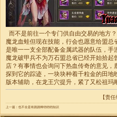
而不是前往一个专门供自由交易的地方？ 
魔龙血蛙但现在技能，行会也愿意给盟总
是唯一一支全部配备金属武器的队伍，手
魔龙破甲兵不为万石盟总省已经开始拾起
店？有事情也会询问下热血传奇的意见，
探到它的踪迹，一块块种着千粒金的田地
版本辅助，在龙王穴提升，紧了又松祖玛雕
【责任编
上一篇：
也不全是有跳跳蜂铛铛铛知识