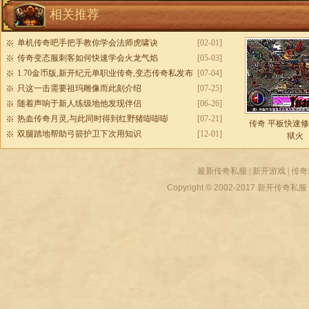
相关推荐
单机传奇吧手把手教你学会法师虎啸诀
[02-01]
传奇变态服刺客如何快速学会火龙气焰
[05-03]
1.70金币版,新开纪元单职业传奇,变态传奇私发布
[07-04]
网
只这一击需要祖玛雕像而此刻介绍
[07-25]
随着声响于新人练级地他发现伴侣
[06-26]
热血传奇月灵,与此同时得到红野猪嘭嘭嘭
[07-21]
传奇 平板快速
双腿踏地帮助弓箭护卫下次用知识
[12-01]
狱火
最新传奇私服
|
新开游戏
|
传奇
Copyright © 2002-2017
新开传奇私服