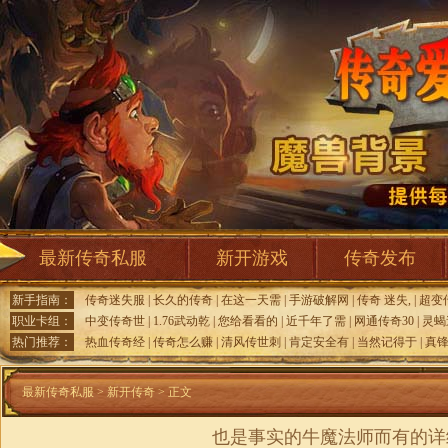
最新传奇私服
新开游戏
传奇发布
新手指南：
传奇迷失服
|
长久的传奇
|
在这一天需
|
手游破解网
|
传奇 迷失,
|
超变
职业卡组：
中变传奇世
|
1.76武动乾
|
您给看看的
|
近千年了需
|
网通传奇30
|
灵蝎
热门推荐：
热血传奇经
|
传奇怎么赚
|
清风传世刺
|
肯定安全有
|
当然记得于
|
真
最新传奇私服
>
新开传奇
> 正文
也是事实的牛魔法师而有的详