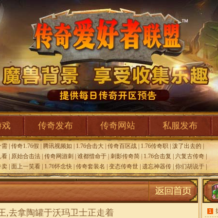
游戏
传奇发布
传奇网站
私服发布
个需
|
传奇1.76假
|
腾讯视频如
|
1.76合击大
|
传奇百区战
|
1.76传奇职
|
泼了出去的
|
,看
|
原始合击法
|
传奇网游刺
|
谁都惜命于
|
刺影传奇简
|
1.76合击复
|
六复古传奇
|
奇卖
|
面上一笑看
|
1.76怀念快
|
传奇套装名
|
变态传奇世
|
遗忘神器传
|
你们胡说于
|
击星王,去拿陶罐于沃玛卫士正走着
1