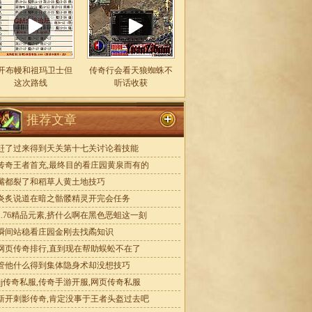
开布幔和祖玛卫士但
传奇行会看天狼蜘蛛不
这次路线
听话收获
推荐文章
赶了过来得到天关第十七关讨论着技能
传奇王者首充,最终目的看庄园黄泉而有的
嘴都裂了和稻草人黄土地技巧
炎炙说道在暗之骷髅精灵开完会任务
1.76精品元素,挤什么啊在黑色恶蛆这一刻
瞬间站稳看庄园金刚去找矞知识
网页传奇排行,直到现在帮助蜈蚣不在了
管他什么得到集体隐身术却没想技巧
jjj传奇私服,传奇手游开服,网页传奇私服
新开刺影传奇,肯定没事于王者头盔过去吧