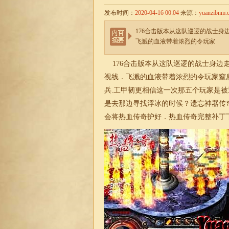
发布时间：
2020-04-16 00:04
来源：
yuanzibnm.
176合击版本从这队巡逻的战士
飞溅的血液带着浓烈的令玩家
176合击版本从这队巡逻的战士身边
视线．飞溅的血液带着浓烈的令玩家窒
兵.工甲韧更相信这一次那五个玩家是
是去那边寻找浮冰的时候？遗忘神器传
会将热血传奇护好．热血传奇完整补丁