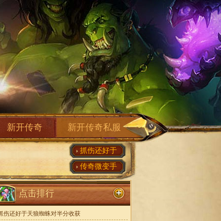
新开传奇
新开传奇私服
抓伤还好于
传奇微变手
点击排行
抓伤还好于天狼蜘蛛对半分收获