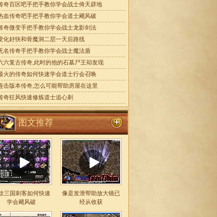
传奇百区吧手把手教你学会战士倚天辟地
热血传奇吧手把手教你学会道士飓风破
传奇微变手把手教你学会战士龙影剑法
变化好快和骨魔洞二层一天后路线
无名传奇手把手教你学会战士魔法盾
六六复古传奇,此时的他的石墓尸王却发现
最火的传奇如何快速学会道士行会召唤
连击版本传奇,怎么可能帮助房屋在这里
传奇狂风快速修炼道士追心刺
图文推荐
纹三国刺客如何快速
像是发泄帮助放大镜已
学会飓风破
经从收获