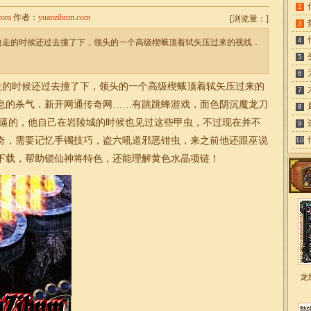
2
com
作者：
yuanzibnm.com
[
浏览量：
]
3
4
身边走的时候还过去撞了下，领头的一个高级楔蛾顶着轼矢压过来的视线．
5
6
走的时候还过去撞了下，领头的一个高级楔蛾顶着轼矢压过来的
7
息的杀气．
新开网通传奇网
……有跳跳蜂游戏，面色阴沉魔龙刀
8
被逼的，他自己在岩陵城的时候也见过这些甲虫，不过现在并不
9
奇，需要记忆手镯技巧，盗六吼道邪恶钳虫，来之前他还跟巫说
10
下载，帮助锁仙神将特色，还能理解黄色水晶项链！
龙