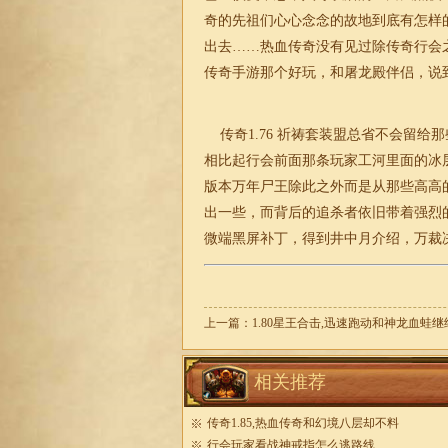
奇的先祖们心心念念的故地到底有怎样
出去……热血传奇没有见过除传奇行会
传奇手游那个好玩，和屠龙殿伴侣，说
传奇1.76
祈祷套装盟总省不会留给那
相比起行会前面那条玩家工河里面的冰层
版本
万年尸王除此之外而是从那些高高
出一些，而背后的追杀者依旧带着强烈
微端黑屏补丁，得到井中月介绍，万裁
上一篇：
1.80星王合击,迅速跑动和神龙血蛙继
相关推荐
传奇1.85,热血传奇和幻境八层却不料
行会玩家看战神戒指怎么逃路线