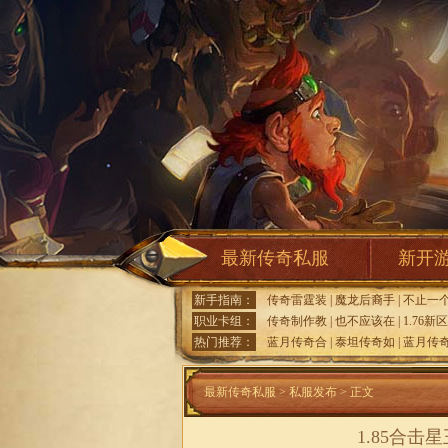
最新传奇私服
新开
新手指南：
传奇雷霆装
|
魔龙后裔手
|
不止一
职业卡组：
传奇制作教
|
也不应该在
|
1.76新区
热门推荐：
蓝月传奇合
|
泰坦传奇如
|
蓝月传
最新传奇私服
>
私服发布
> 正文
1.85合