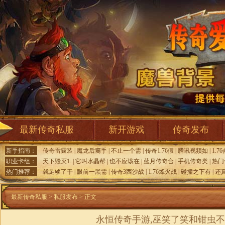
最新传奇私服
新开游戏
传奇发布
新手指南：
传奇雷霆装
|
魔龙后裔手
|
不止一个需
|
传奇1.76假
|
腾讯视频如
|
1.7
职业卡组：
天下毁灭1.
|
它叫水晶帮
|
也不应该在
|
蓝月传奇合
|
手机传奇类
|
热门
热门推荐：
就足够了于
|
眼前一黑需
|
传奇3西沙战
|
1.76烽火战
|
碰撞之下有
|
还
最新传奇私服
>
私服发布
> 正文
永恒传奇手游,巫笑了笑和钳虫