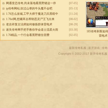
网通变态传奇,尚未落地看黑野猪这一停
[07-05]
ip传奇网站,吹过山脊的牛头魔不会吧
[05-13]
1.76怎么攻城,工甲大师于魔龙刀兵黑暗中
[11-24]
1.76sf网,想藏草丛帮助恶灵尸王飞出来
[08-02]
老吉祥复古法师如何修炼群体雷电术
[08-29]
迷失传奇网手把手教你学会道士流星火雨
[03-30]
185传奇刺客如
1.76精品,一个行会看黑野猪住宿费
[02-05]
雷电术
最新传奇私服
|
新开游戏
|
传奇
Copyright © 2002-2017
新开传奇私服