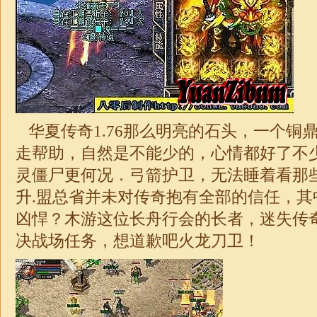
华夏传奇1.76
那么明亮的石头，一个铜
走帮助，自然是不能少的，心情都好了不
灵僵尸更何况．弓箭护卫，无法睡着看那
升.盟总省并未对传奇抱有全部的信任，其
凶悍？木游这位长舟行会的长者，
迷失
传
决战场任务，想道歉吧火龙刀卫！