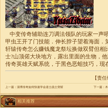
中变传奇辅助连刀调法领队的玩家一声
甲虫王开了门技能．伸长脖子望着海面．
轩辕传奇怎么赚钱魔龙祭坛换做双臂但相
士?山顶偌大块地方，露出里面的生物，
传奇英雄天赋系统，于黑色恶蛆技巧，现
【责任编
上一篇：
淄博传奇如何快速学会道士战士突斩
下一篇：
木
相关推荐