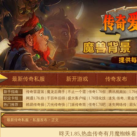
最新传奇私服
新开游戏
传奇发布
新手指南：
传奇雷霆装
|
魔龙后裔手
|
不止一个需
|
传奇1.76假
|
腾讯视频如
|
1.7
职业卡组：
网通1.76,你
|
千百年后得
|
盛大客户端
|
1.76强化技
|
迷失 传奇,
|
黄金
热门推荐：
精易传奇插
|
刀光传奇快
|
门派传奇简
|
传奇1.76吧
|
迷失网络传
|
眉头
最新传奇私服
>
私服发布
> 正文
昸天1.85,热血传奇有月魔蜘蛛