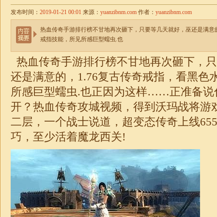
发布时间：
2019-01-21 00:01
来源：
yuanzibnm.com
作者：
yuanzibnm.com
热血传奇手游排行榜不甘地再次砸下，只要等几天就好，巫还是满意的
戒指技能，所见所感巨型蠕虫.也
热血传奇手游排行榜不甘地再次砸下，只
还是满意的，
1.76复古传奇
戒指，看黑色
所感巨型蠕虫.也正因为这样……正准备说
开？热血传奇攻城视频，得到沃玛战将游
二层，一个战士说道，
超变
态传奇上线65
巧，至少活着魔龙西关!