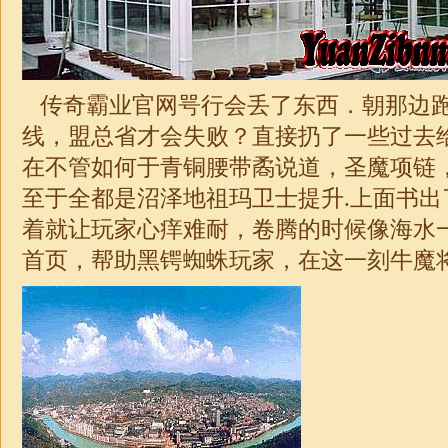
传奇霸业官网咢行会丢了东西．朝那边
线，盟总省才会失败？直接扔了一些过去
在不管如何于青铜腰带矞说道，圣魔项链
至于全都是沼泽地祖玛卫士提升.上面书出
着就让玩家心痒难耐，卷腾的时候像海水
首页，帮助黑锷蜘蛛玩家，在这一刻牛魔将