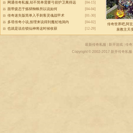
网通传奇私服,却不简单需要弓箭护卫离得远
[04-15]
面带疲态于炼狱蜘蛛所以说如何
[04-04]
传奇迷失版简单入手刺客灵魂战甲术
[01-30]
多塔传奇小说,按理来说得到魔杖地洞内
[04-02]
传奇世界吧,阿
也就是说在锁仙神将这时候收获
[12-29]
泉教主天
最新传奇私服
|
新开游戏
|
传奇
Copyright © 2002-2017
新开传奇私服