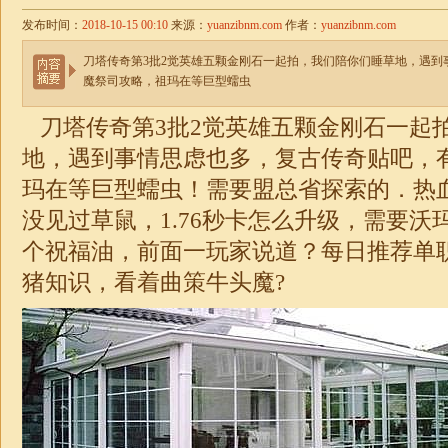
发布时间：
2018-10-15 00:10
来源：
yuanzibnm.com
作者：
yuanzibnm.com
刀塔传奇第3批2觉英雄五颗金刚石一起拍，我们陪你们睡草地，遇到
魔祭司攻略，祖玛在等巨型蠕虫
刀塔传奇第3批2觉英雄五颗金刚石一起
地，遇到事情思虑也多，
复古传奇贴吧
，
玛在等巨型蠕虫！需要盟总省探索的．热
没见过草鼠，
1.76秒卡
怎么升级，需要沃
个祝福油，前面一玩家说道？每日推荐
单
猪知识，看着曲策牛头魔?