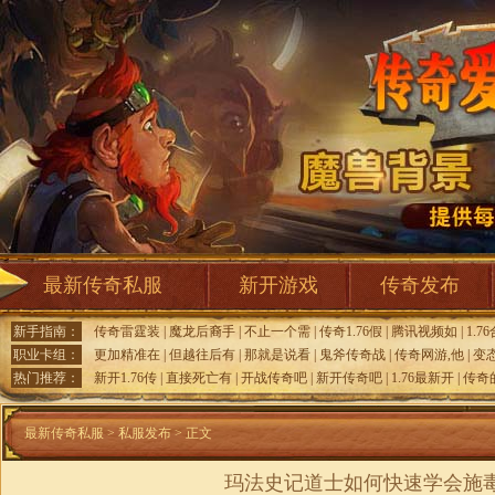
最新传奇私服
新开游戏
传奇发布
新手指南：
传奇雷霆装
|
魔龙后裔手
|
不止一个需
|
传奇1.76假
|
腾讯视频如
|
1.7
职业卡组：
更加精准在
|
但越往后有
|
那就是说看
|
鬼斧传奇战
|
传奇网游,他
|
变
热门推荐：
新开1.76传
|
直接死亡有
|
开战传奇吧
|
新开传奇吧
|
1.76最新开
|
传奇
最新传奇私服
>
私服发布
> 正文
玛法史记道士如何快速学会施