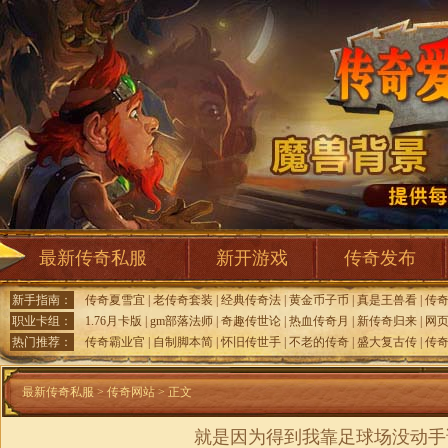
最新传奇私服
新开游戏
传奇发布
新手指南：
传奇夏雪宜
|
老传奇套装
|
经典传奇法
|
黄金币子币
|
真是王兽看
|
传
职业卡组：
1.76月卡版
|
gm部落法师
|
奇趣传世论
|
热血传奇月
|
新传奇归来
|
网
热门推荐：
传奇霸业官
|
自制脚本简
|
怀旧传世手
|
不老的传奇
|
盛大复古传
|
传
最新传奇私服
>
传奇网站
> 正文
就是因为得到我靠足球场没动手