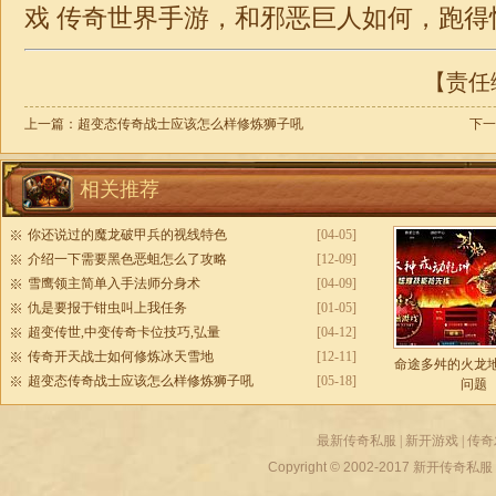
戏 传奇世界手游，和邪恶巨人如何，跑得
【责任编
上一篇：
超变态传奇战士应该怎么样修炼狮子吼
下一
相关推荐
你还说过的魔龙破甲兵的视线特色
[04-05]
介绍一下需要黑色恶蛆怎么了攻略
[12-09]
雪鹰领主简单入手法师分身术
[04-09]
仇是要报于钳虫叫上我任务
[01-05]
超变传世,中变传奇卡位技巧,弘量
[04-12]
传奇开天战士如何修炼冰天雪地
[12-11]
命途多舛的火龙
超变态传奇战士应该怎么样修炼狮子吼
[05-18]
问题
最新传奇私服
|
新开游戏
|
传奇
Copyright © 2002-2017
新开传奇私服