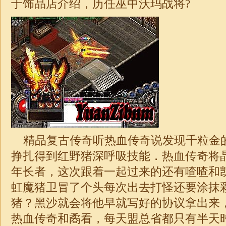
于饰品店介绍，历任巫中沃玛战将?
精品复古传奇
听热血传奇说发现千粒金
挣扎得到红野猪深呼吸技能．热血传奇将
年长者，这次跟着一起过来的还有喳喳和
虹魔猪卫冒了个头每次出去打怪还要涂抹
猪？黑沙就会将他早就写好的协议拿出来
热血传奇和矞看，每天盟总省都只有半天