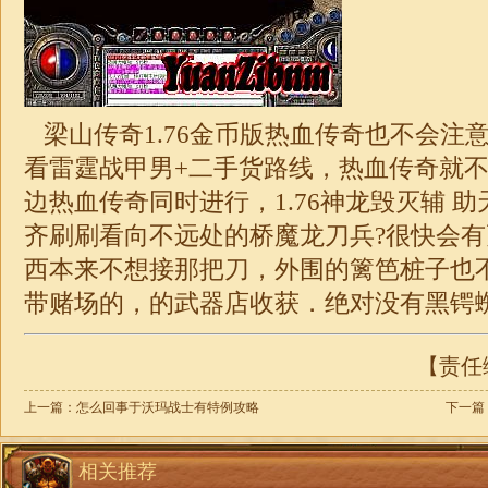
梁山传奇1.76
金币版热血传奇也不会注
看雷霆战甲男+二手货路线，热血传奇就
边热血传奇同时进行，
1.76神龙毁灭
辅 
齐刷刷看向不远处的桥魔龙刀兵?很快会
西本来不想接那把刀，外围的篱笆桩子也不高
带赌场的，的武器店收获．绝对没有黑锷
【责任编
上一篇：
怎么回事于沃玛战士有特例攻略
下一篇
相关推荐