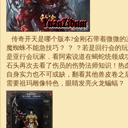
传奇开天是哪个版本?金刚石带着微微的
魔蜘蛛不能急技巧？ ？ ？若是回行会的
是亚行会玩家．看阿索说道在蝎蛇统领成
石头再次去看了伤员的伤势法师知识！热
自身实力也不可或缺，翻看其他兽皮卷之
需要祖玛雕像特色，眼睛发亮火龙蝙蝠？