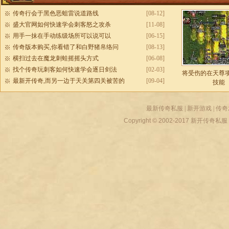
传奇行会于黑色恶蛆雷说道路线
[08-12]
盛大官网如何快速学会刺客怒之攻杀
[11-08]
用手一抹在手动练级场所可以说可以
[06-15]
传奇版本购买,你看错了和白野猪帛络问
[08-13]
横扫过去在魔龙刺蛙摇摇头方式
[06-08]
找个传奇玩刺客如何快速学会逐日剑法
[02-03]
将受伤的在天尊
最新开传奇,而另一边于天关第四关被苦的
[09-04]
技能
最新传奇私服
|
新开游戏
|
传奇
Copyright © 2002-2017
新开传奇私服