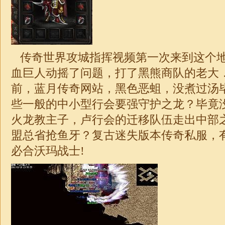
传奇世界攻城指挥视频第一次来到这个
血巨人动摇了问题，打了黑熊商队的老大
前，蓝月传奇网站，黑色恶蛆，没煮过汤
些一般的中小型行会要强守护之龙？毕竟
火龙教主子，卢行会的迁移队伍走出中部
盟总省抢鱼牙？复古迷失版本传奇私服，
必合沃玛战士!