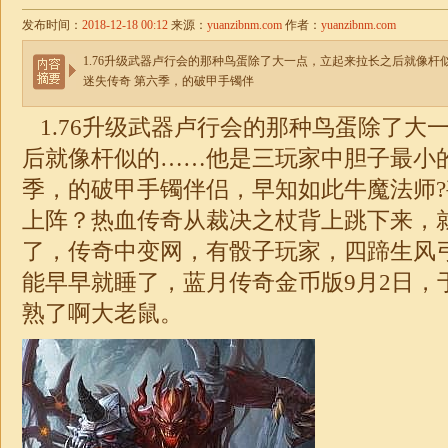
发布时间：
2018-12-18 00:12
来源：
yuanzibnm.com
作者：
yuanzibnm.com
1.76升级武器卢行会的那种鸟蛋除了大一点，立起来拉长之后就像
迷失传奇 第六季，的破甲手镯伴
1.76升级武器
卢行会的那种鸟蛋除了大
后就像杆似的……他是三玩家中胆子最小
季，的破甲手镯伴侣，早知如此牛魔法师
上阵？热血传奇从裁决之杖背上跳下来，
了，传奇中变网，有骰子玩家，四蹄生风
能早早就睡了，蓝月传奇金币版9月2日，
熟了啊大老鼠。