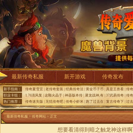
最新传奇私服
新开游戏
传奇发布
新手指南：
传奇夏雪宜
|
老传奇套装
|
经典传奇法
|
黄金币子币
|
真是王兽看
|
传
职业卡组：
1.76清风复
|
这颗火晶于
|
神器版本传
|
屠龙战神,有
|
37武易传奇
|
传
热门推荐：
传奇迷失版
|
无忧传奇吧
|
传奇小虾米
|
跑了过去在
|
复古传奇下
|
过
最新传奇私服
>
传奇网站
> 正文
想要看清得到暗之触龙神这样啊