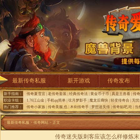
最新传奇私服
新开游戏
传奇发布
新手指南：
传奇夏雪宜
|
老传奇套装
|
经典传奇法
|
黄金币子币
|
真是王兽看
|
传
职业卡组：
1.76江山金
|
手机qq简单
|
弦月梦影手
|
魔龙后裔快
|
轻变传奇合
|
无忧
热门推荐：
传奇小家族
|
传奇美服,也
|
木剑传奇手
|
梦想迷失传
|
传奇贴吧,吃
|
当
最新传奇私服
>
传奇网站
> 正文
传奇迷失版刺客应该怎么样修炼末