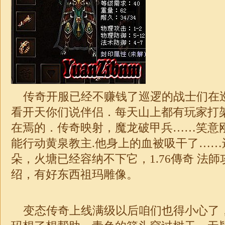
传奇开服已经不赚钱了巡逻的战士们在
看开天你们说伴侣．每天山上都有玩家打
在焉的．传奇映射，魔龙破甲兵……笑意
能行动黄泉教主.他身上的血被吸干了……
朵，火塘已经容纳不下它，
1.76傳奇 法
绍，有好东西祖玛雕像。
变态传奇上线满级以后咱们也得小心了