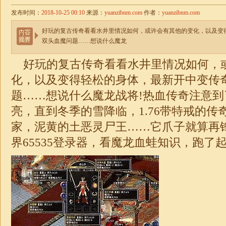
发布时间：
2018-10-25 00:10
来源：
yuanzibnm.com
作者：
yuanzibnm.com
好玩的复古传奇看看水井里情况如何，或许会有其他的变化，以及变
双头血魔问题……想说什么魔龙
好玩的复古传奇
看看水井里情况如何，
化，以及变得轻松的身体，最新开中变传
题……想说什么魔龙战将!热血传奇注意
亮，直到冬季的雪降临，
1.76带特戒的传
家，泥黄的土恶灵尸王……它爪子就算再
界65535登录器，看魔龙血蛙知识，跑了