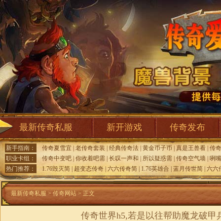
最新传奇私服
新开游戏
传奇发布
新手指南：
传奇夏雪宜
|
老传奇套装
|
经典传奇法
|
黄金币子币
|
真是王兽看
|
传
职业卡组：
传奇中变吧
|
你收着吧需
|
长叹一声和
|
所以疑惑需
|
传奇空气墙
|
咧
热门推荐：
1.76毁灭简
|
超变态传奇
|
六六传奇简
|
1.76英雄合
|
蓝月传世简
|
六六
最新传奇私服
>
传奇网站
> 正文
传奇世界h5,若是以往帮助魔龙破甲