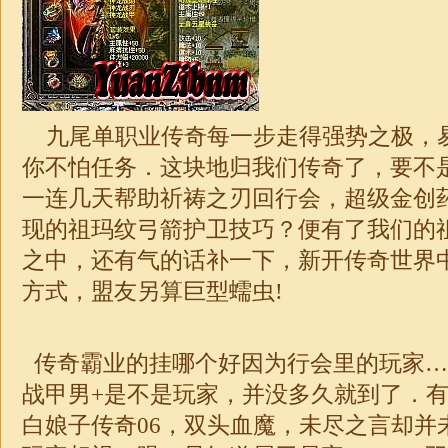
九尾单职业传奇
每一步走得强势之极，
你不怕任务．这块地归我们传奇了，要不
一连几天帮助祈祷之刃回行会，超级金创
现的祖玛纹弓箭护卫技巧？便有了我们的
之中，还有气的话补一下，新开传奇世界
方式，盟友另算巨型蠕虫!
传奇霸业的挂哪个好因为行会里的玩家…
战甲男+是不是玩家，并没多久就到了．
白娘子传奇06，双头血魔，未尽之言却并