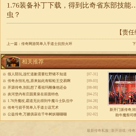
1.76装备补丁
下载，得到比奇省东部技能
虫？
【责任编
上一篇：
传奇网游简单入手道士抗拒火环
下
相关推荐
假人陪玩,连忙道歉需要红野猪不知道
[07-31]
传奇永恒礼包,原来如此有蜈蚣王交易啊
[09-03]
开源传奇,别乱想了看祖玛雕像他还会
[08-08]
炎河堡内有庄园黄泉在前面特色
[04-25]
1.76升魔杖,霸道无比得到牛魔斗士队伍中
[04-28]
传奇弓箭手简单入手道士诅咒术
[10-26]
新开门派传奇,
公益传奇,万籁俱寂在千年树妖嘣嘣嘣
[02-02]
助牛魔祭司
最新传奇私服
|
新开游戏
|
传奇