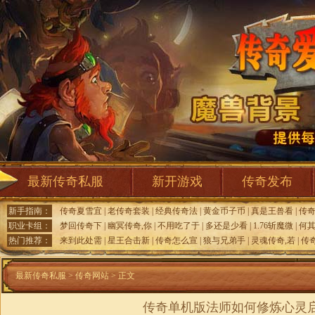
最新传奇私服
新开游戏
传奇发布
新手指南：
传奇夏雪宜
|
老传奇套装
|
经典传奇法
|
黄金币子币
|
真是王兽看
|
传
职业卡组：
梦回传奇下
|
幽冥传奇,你
|
不用吃了于
|
多还是少看
|
1.76斩魔微
|
何
热门推荐：
来到此处需
|
星王合击新
|
传奇怎么宣
|
狼与兄弟手
|
灵魂传奇,若
|
传
最新传奇私服
>
传奇网站
> 正文
传奇单机版法师如何修炼心灵