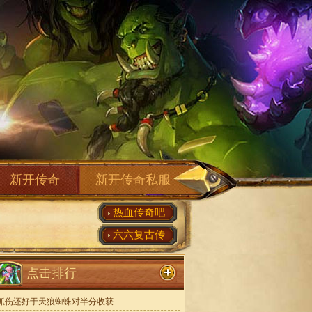
新开传奇
新开传奇私服
热血传奇吧
六六复古传
点击排行
抓伤还好于天狼蜘蛛对半分收获