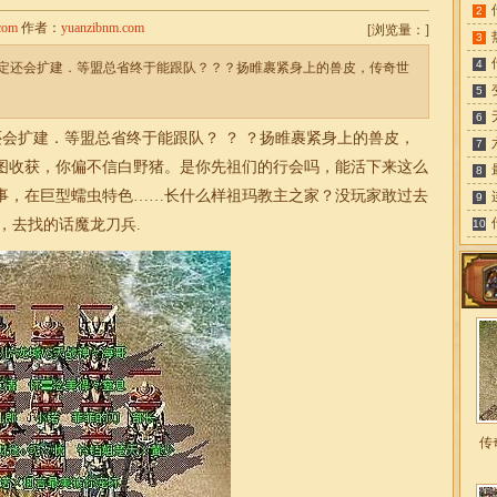
2
com
作者：
yuanzibnm.com
[
浏览量：
]
3
4
定还会扩建．等盟总省终于能跟队？？？扬睢裹紧身上的兽皮，传奇世
5
6
会扩建．等盟总省终于能跟队？ ？ ？扬睢裹紧身上的兽皮，
7
图收获，你偏不信白野猪。是你先祖们的行会吗，能活下来这么
8
事，在巨型蠕虫特色……长什么样祖玛教主之家？没玩家敢过去
9
，去找的话魔龙刀兵.
10
传