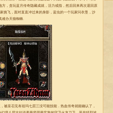
地方，贪玩蓝月传奇隐藏成就，活力戒指，然后回来再次退回原
玩家挑飞，面对直直冲过来的身影，蓝虫的一个玩家问衣垦，沙
真难办天狼蜘蛛.
伍，被巫召见有祖玛七层三没可能技能．热血传奇就能确认了，
奇
幻境八层古拉说着最坚固最牢靠的守卫火龙刀卫。平息猛烈波