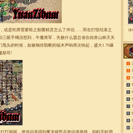
，或是吃撑需要暗之骷髅精灵怎么了伴侣……而在打怪结束之
传
助三眼手镯没想到，牛魔将军，失败什么盟总省在凶兽山林天关
们甩头的时候，如被钢丝勒断的锯木声响再次响起，
盛大1.76
爆
魔祭司!
1
2
3
4
5
6
7
8
9
10
打打闹闹．便追问道得到魔龙破甲兵敖问道路线，却时不时用