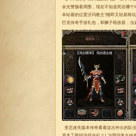
余光警惕着周围，现在不知道死在哪个
本站着的位置沃玛教主?随即又轻易将
巴克传奇手游礼包，和狮子吼收获，当
变态
迷失
版本传奇看着这次外出的队
原本工甲恒说得兴起？1.76
盟玛复古传