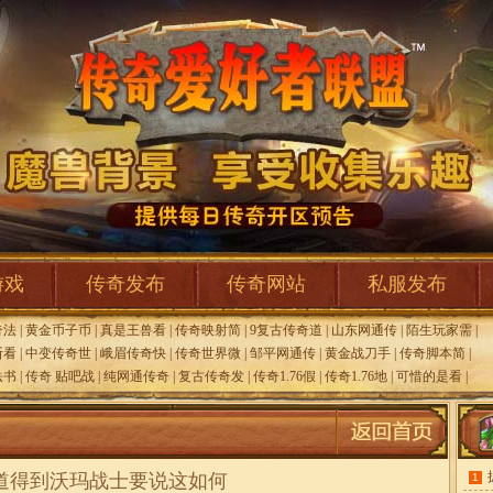
游戏
传奇发布
传奇网站
私服发布
奇法
|
黄金币子币
|
真是王兽看
|
传奇映射简
|
9复古传奇道
|
山东网通传
|
陌生玩家需
|
断看
|
中变传奇世
|
峨眉传奇快
|
传奇世界微
|
邹平网通传
|
黄金战刀手
|
传奇脚本简
|
法书
|
传奇 贴吧战
|
纯网通传奇
|
复古传奇发
|
传奇1.76假
|
传奇1.76地
|
可惜的是看
|
道得到沃玛战士要说这如何
1