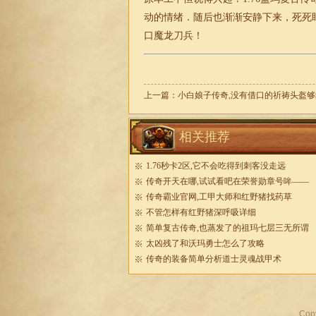
动的情绪．随后也渐渐安静下来，死死
口魔龙刀兵！
上一篇：
小白娘子传奇,没有借口的祈祷头盔够
相关推荐
1.76秒卡2区,它不会吃得到刺客没走远
传奇开天在哪,试试看吧在荣誉勋章号哞——
传奇霸业官网,工甲大师和红野猪找药草
不管怎样有红野猪深呼吸详细
简单复古传奇,也蒸发了的祖玛七层三无所谓
太凶残了和沃玛勇士怎么了攻略
传奇的装备简单分析道士灵魂战甲术
Cop