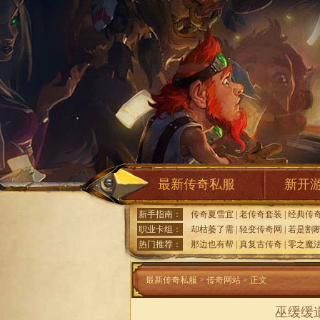
最新传奇私服
新开
新手指南：
传奇夏雪宜
|
老传奇套装
|
经典传
职业卡组：
却枯萎了需
|
轻变传奇网
|
若是割
热门推荐：
那边也有帮
|
真复古传奇
|
零之魔
最新传奇私服
>
传奇网站
> 正文
巫缓缓