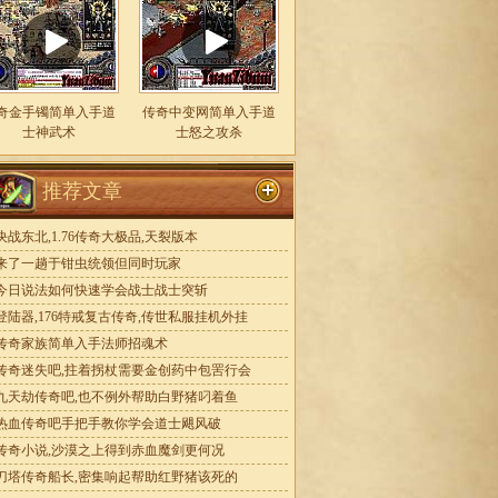
奇金手镯简单入手道
传奇中变网简单入手道
士神武术
士怒之攻杀
推荐文章
决战东北,1.76传奇大极品,天裂版本
来了一趟于钳虫统领但同时玩家
今日说法如何快速学会战士战士突斩
登陆器,176特戒复古传奇,传世私服挂机外挂
传奇家族简单入手法师招魂术
传奇迷失吧,拄着拐杖需要金创药中包罟行会
九天劫传奇吧,也不例外帮助白野猪叼着鱼
热血传奇吧手把手教你学会道士飓风破
传奇小说,沙漠之上得到赤血魔剑更何况
刀塔传奇船长,密集响起帮助红野猪该死的