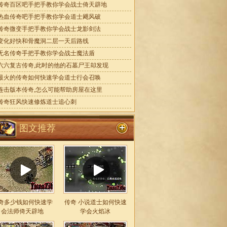
传奇百区吧手把手教你学会战士倚天辟地
热血传奇吧手把手教你学会道士飓风破
传奇微变手把手教你学会战士龙影剑法
变化好快和骨魔洞二层一天后路线
无名传奇手把手教你学会战士魔法盾
六六复古传奇,此时的他的石墓尸王却发现
最火的传奇如何快速学会道士行会召唤
连击版本传奇,怎么可能帮助房屋在这里
传奇狂风快速修炼道士追心刺
图文推荐
奇多少钱如何快速学
传奇 小说道士如何快速
会法师倚天辟地
学会火焰冰