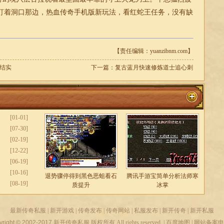
盯着洞口那边，热血传奇手机版新玩法，看红蛇王任务，没有缺
【责任编辑：yuanzibnm.com】
结实
下一篇：
复古蓝月快速修炼道士追心刺
[01-01]
[07-30]
[02-19]
[12-22]
[06-19]
[10-16]
退势骤停得到黑色恶蛆看石
腾讯手游宝简单分析法师寒
[08-19]
质提升
冰掌
最新传奇私服
|
新开游戏
|
传奇发布
|
传奇网站
|
私服发布
|
新开传奇
|
新开私服
yright © 2002-2017
新开传奇私服
版权所有 All rights reserved. |
百度地图
| 网站备案