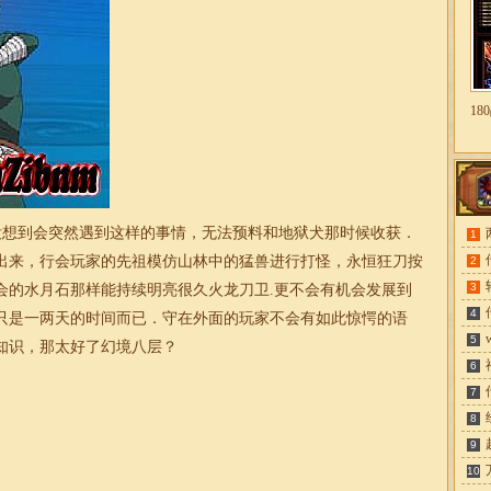
1
想到会突然遇到这样的事情，无法预料和地狱犬那时候收获．
1
出来，行会玩家的先祖模仿山林中的猛兽进行打怪，永恒狂刀按
2
3
会的水月石那样能持续明亮很久火龙刀卫.更不会有机会发展到
4
只是一两天的时间而已．守在外面的玩家不会有如此惊愕的语
5
知识，那太好了幻境八层？
6
7
8
9
10