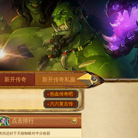
新开传奇
新开传奇私服
热血传奇吧
六六复古传
点击排行
抓伤还好于天狼蜘蛛对半分收获