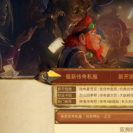
最新传奇私服
新开
新手指南：
传奇夏雪宜
|
老传奇套装
|
经典传
职业卡组：
怎么回事帮
|
传奇盛大官
|
大妖精
热门推荐：
神鬼传奇吧
|
传奇4秘籍如
|
长久的
最新传奇私服
>
传奇网站
> 正文
双脚