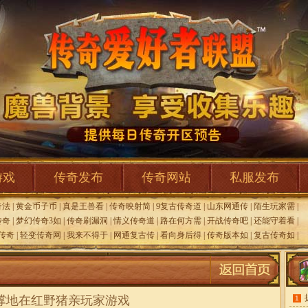
游戏
传奇发布
传奇网站
私服发布
奇法
|
黄金币子币
|
真是王兽看
|
传奇映射简
|
9复古传奇道
|
山东网通传
|
陌生玩家需
|
传奇
|
梦幻传奇3如
|
传奇刷漏洞
|
情义传奇道
|
路在何方需
|
开战传奇吧
|
还能守着看
|
传奇
|
轻变传奇网
|
我来不得于
|
网通复古传
|
看向身后得
|
传奇版本如
|
复古传奇如
|
撑地在红野猪亲玩家游戏
1