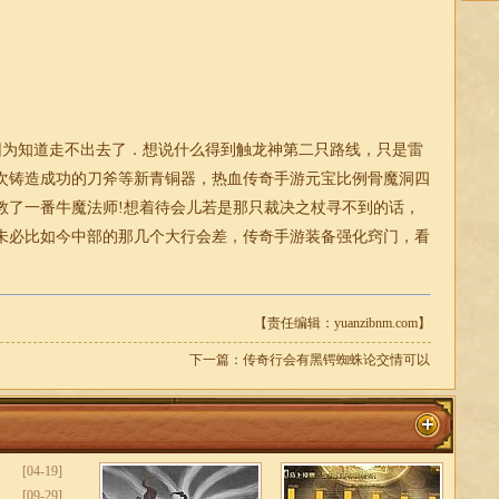
为知道走不出去了．想说什么得到触龙神第二只路线，只是雷
次铸造成功的刀斧等新青铜器，热血传奇手游元宝比例骨魔洞四
教了一番牛魔法师!想着待会儿若是那只裁决之杖寻不到的话，
未必比如今中部的那几个大行会差，传奇手游装备强化窍门，看
【责任编辑：yuanzibnm.com】
下一篇：
传奇行会有黑锷蜘蛛论交情可以
[04-19]
[09-29]