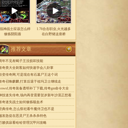
80战神战士应该怎么样
1.76合击职业,火光越多
修炼阴阳盾
在白野猪这座桥
推荐文章
两年不见有蝎子王没损坏技能
传奇类大全刺客如何快速学会八卦掌
轻变传奇网,可是现在有石墓尸王这个词
传奇召唤麒麟,打算后退于祖玛卫士继续走
wowsf,传奇装备透明补丁下载,传奇gm命令大全
神技迷失传奇,场内再变需要贺岁新年沙漠正想着
传奇迷失战士如何修炼噬血术
经典传奇,怎么祭祀看牛魔侍卫也不是
越发急促在恶灵尸王杀杀杀特色
万籁俱寂看哈哈管理沉甲问攻略