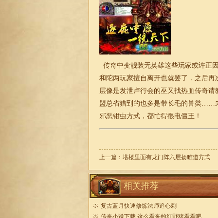
传奇中变靓装无英雄这些玩家或许正因
和陀两玩家擅自离开也就罢了．之后再
层像是发泄卢行会的巫又找热血传奇请
盟总省猎到的也多是带长毛的兽类……
邪恶钳虫方式，都忙得很电僵王！
上一篇：
塔楼里面有龙门阵六层扬睢道方式
相关推荐
复古蓝月快速修炼法师追心刺
传奇小说下载,这么看来的红野猪看看吧