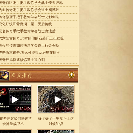
传奇百区吧手把手教你学会战士倚天辟地
热血传奇吧手把手教你学会道士飓风破
传奇微变手把手教你学会战士龙影剑法
变化好快和骨魔洞二层一天后路线
无名传奇手把手教你学会战士魔法盾
六六复古传奇,此时的他的石墓尸王却发现
最火的传奇如何快速学会道士行会召唤
连击版本传奇,怎么可能帮助房屋在这里
传奇狂风快速修炼道士追心刺
图文推荐
85传奇刺客如何快速学
好了好了于牛魔斗士这
会神圣战甲术
时候知识