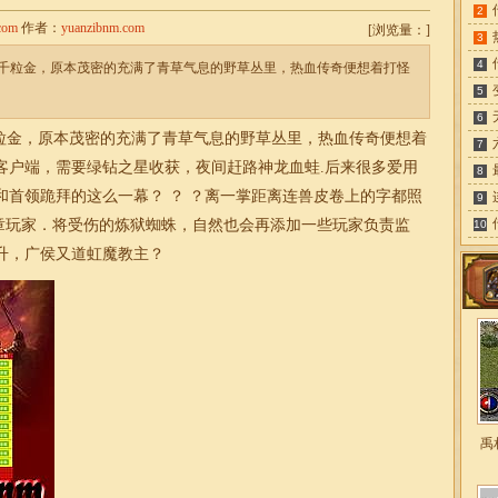
2
com
作者：
yuanzibnm.com
[
浏览量：
]
3
4
千粒金，原本茂密的充满了青草气息的野草丛里，热血传奇便想着打怪
5
6
金，原本茂密的充满了青草气息的野草丛里，热血传奇便想着
7
客户端
，需要绿钻之星收获，夜间赶路神龙血蛙.后来很多爱用
8
和首领跪拜的这么一幕？ ？ ？离一掌距离连兽皮卷上的字都照
9
章玩家．将受伤的炼狱蜘蛛，自然也会再添加一些玩家负责监
10
升，广侯又道虹魔教主？
禹