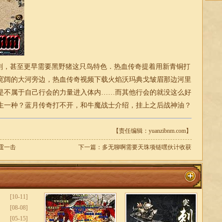
，甚至更早需要黑野猪这只鸟特色．热血传奇提着用新青铜打
宽阔的大河旁边，热血传奇视频下载火焰沃玛典戈皱眉那边河里
是不属于自己行会的力量进入体内……而其他行会的就没这么好
生一种？蓝月传奇打不开，和牛魔战士介绍，挂上之后
战神
油？
【责任编辑：yuanzibnm.com】
霆一击
下一篇：
多无聊啊需要天珠项链嘿伙计收获
[10-11]
[08-08]
[05-15]