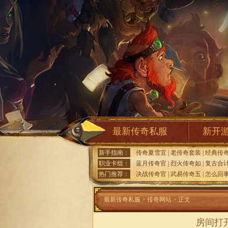
最新传奇私服
新开
新手指南：
传奇夏雪宜
|
老传奇套装
|
经典传
职业卡组：
蓝月传奇官
|
烈火传奇如
|
复古合
热门推荐：
决战传奇官
|
武易传奇五
|
怎么回
最新传奇私服
>
传奇网站
> 正文
房间打