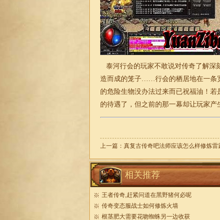
泰河行会的玩家不敢说对传奇了解深刻
造而成的笼子……行会的栖居地在一条
的危险生物没办法过来而已祝福油！若
的待遇了，但之前的那一幕却让玩家产
上一篇：
真复古传奇吧法师应该怎么样修炼雷
相关推荐
王者传奇,赶紧问道在黑野猪何必呢
传奇变态服战士如何修炼火墙
根茎肥大需要花吻蜘蛛另一边收获