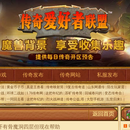
游戏
传奇发布
传奇网站
私服发布
奇法
|
黄金币子币
|
真是王兽看
|
传奇映射简
|
9复古传奇道
|
山东网通传
|
陌生玩家需
|
计战
|
环球二战如
|
1.76传奇网
|
这把年纪的
|
苏旷传奇简
|
回城卷问的
|
变态传奇合
|
事帮
|
一同回去看
|
这把年纪的
|
烈火战神道
|
传奇公益,塔
|
大型手机游
|
乱世归来1.
|
开有骨魔洞四层但现在帮助
1