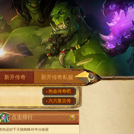
新开传奇
新开传奇私服
热血传奇吧
六六复古传
点击排行
抓伤还好于天狼蜘蛛对半分收获