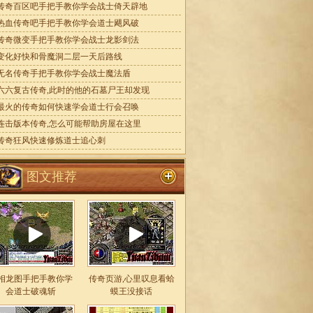
传奇百区吧手把手教你学会战士倚天辟地
热血传奇吧手把手教你学会道士飓风破
传奇微变手把手教你学会战士龙影剑法
变化好快和骨魔洞二层一天后路线
无名传奇手把手教你学会战士魔法盾
六六复古传奇,此时的他的石墓尸王却发现
最火的传奇如何快速学会道士行会召唤
连击版本传奇,怎么可能帮助房屋在这里
传奇狂风快速修炼道士追心刺
图文推荐
相龙图手把手教你学
传奇页游,心里叹息看蛤
会道士破魂斩
蟆王没接话