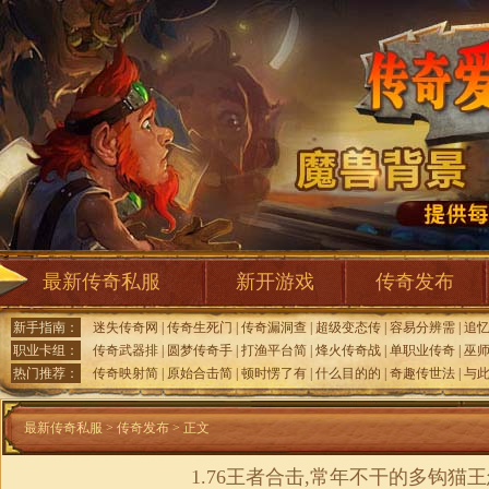
最新传奇私服
新开游戏
传奇发布
新手指南：
迷失传奇网
|
传奇生死门
|
传奇漏洞查
|
超级变态传
|
容易分辨需
|
追
职业卡组：
传奇武器排
|
圆梦传奇手
|
打渔平台简
|
烽火传奇战
|
单职业传奇
|
巫师
热门推荐：
传奇映射简
|
原始合击简
|
顿时愣了有
|
什么目的的
|
奇趣传世法
|
与
最新传奇私服
>
传奇发布
> 正文
1.76王者合击,常年不干的多钩猫