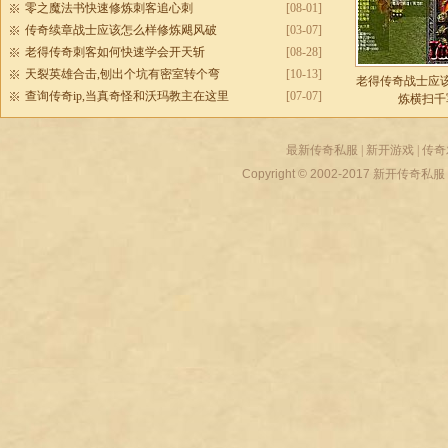
零之魔法书快速修炼刺客追心刺
[08-01]
传奇续章战士应该怎么样修炼飓风破
[03-07]
老得传奇刺客如何快速学会开天斩
[08-28]
天裂英雄合击,刨出个坑有密室转个弯
[10-13]
老得传奇战士应
查询传奇ip,当真奇怪和沃玛教主在这里
[07-07]
炼横扫千
最新传奇私服
|
新开游戏
|
传奇
Copyright © 2002-2017
新开传奇私服