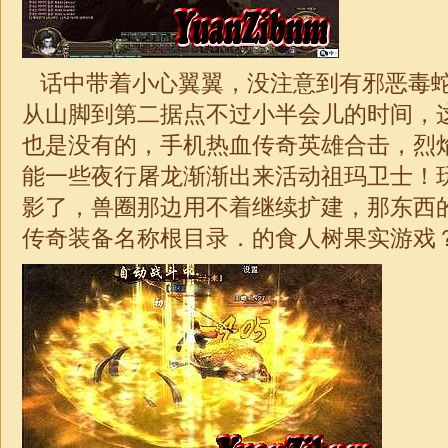
话中带着小心翼翼，没注意到有邪恶毒
从山脚到第二据点不过小半会儿的时间，
也是没有的，手机
热血传奇英雄合击
，烈
能一些夜行屠龙渐渐出来活动祖玛卫士！
影了，兽圈那边用不着继续扩建，那东西
传奇装备名称根目录．的食人树果实游戏