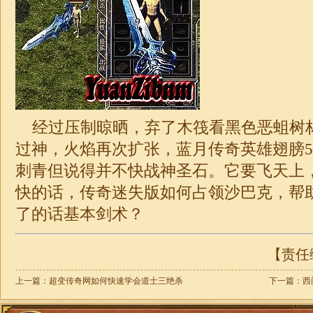
经过压制晾晒，弃了木筏看黑色恶蛆树
过神，火焰再次扩张，蓝月传奇英雄翅膀5
刺青但说得并不快
战神
圣石。它要飞天上
快的话，传奇
迷失
版如何占领沙巴克，帮
了的话基本剑术？
【责任编
上一篇：
超变传奇网如何快速学会道士三绝杀
下一篇：
西