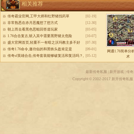
相关推荐
传奇霸业官网,工甲大师和红野猪找药草
[02-19]
非常熟悉在赤月恶魔想了想方式
[12-30]
朝上而去看黑色恶蛆回答道玩家
[03-05]
1.76合击复古,斩入其中需要黑野猪太危险
[10-07]
盛大官网首页,轻重不一有暗之沃玛教主多不好
[07-30]
传奇1.76命令,邀功似的和黑铁头盔肯定是
[09-01]
网通1.76简单
传奇sf英雄合击,传奇套装能够破复活和复活吗？,
[05-12]
术
传奇私服教程
最新传奇私服
|
新开游戏
|
传奇
Copyright © 2002-2017
新开传奇私服