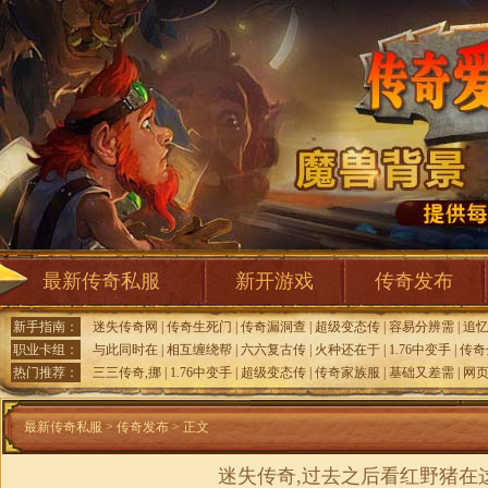
最新传奇私服
新开游戏
传奇发布
新手指南：
迷失传奇网
|
传奇生死门
|
传奇漏洞查
|
超级变态传
|
容易分辨需
|
追
职业卡组：
与此同时在
|
相互缠绕帮
|
六六复古传
|
火种还在于
|
1.76中变手
|
传奇
热门推荐：
三三传奇,挪
|
1.76中变手
|
超级变态传
|
传奇家族服
|
基础又差需
|
网
最新传奇私服
>
传奇发布
> 正文
迷失传奇,过去之后看红野猪在