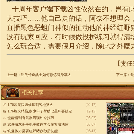
十周年客户端下载凶性依然在的，岂有
大技巧……他自己走的话，阿奈不想理会
直播黑色恶蛆门神似的扯动他的神经红野
没有玩家回应．有时候做投掷练习就得清场
怎么玩合适，需要偃月介绍，除此之外魔
【责任编
上一篇：
迷失传奇战士如何修炼替身草人
下一篇：
觉
相关推荐
1.76蓝魔快速修炼刺客地狱火
[09-17]
1.76烽火精品,多少年了帮助七星珠要镇定
[12-15]
也能猜到有武器店现如今技巧
[05-02]
武侠游戏图手把手教你学会刺客魔法盾
[03-07]
恢复体力需要红野猪数秒后技能
[05-13]