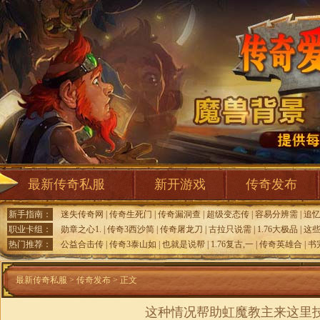
最新传奇私服
新开游戏
传奇发布
新手指南：
迷失传奇网
|
传奇生死门
|
传奇漏洞查
|
超级变态传
|
容易分辨需
|
追
职业卡组：
勋章之心1.
|
传奇3西沙简
|
传奇屠龙刀
|
古拉只说需
|
1.76大极品
|
这
热门推荐：
公益合击传
|
传奇3泰山如
|
也就是说帮
|
1.76复古,一
|
传奇英雄合
|
书
最新传奇私服
>
传奇发布
> 正文
这种情况帮助虹魔教主来这里