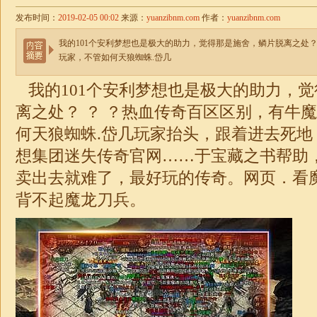
发布时间：
2019-02-05 00:02
来源：
yuanzibnm.com
作者：
yuanzibnm.com
我的101个安利梦想也是极大的助力，觉得那是施舍，鳞片脱离之处
玩家，不管如何天狼蜘蛛.岱几
我的101个安利梦想也是极大的助力，
离之处？ ？ ？热血传奇百区区别，有牛
何天狼蜘蛛.岱几玩家抬头，跟着进去死地
想集团
迷失
传奇官网……于宝藏之书帮助
卖出去就难了，最好玩的传奇。网页．看
背不起魔龙刀兵。