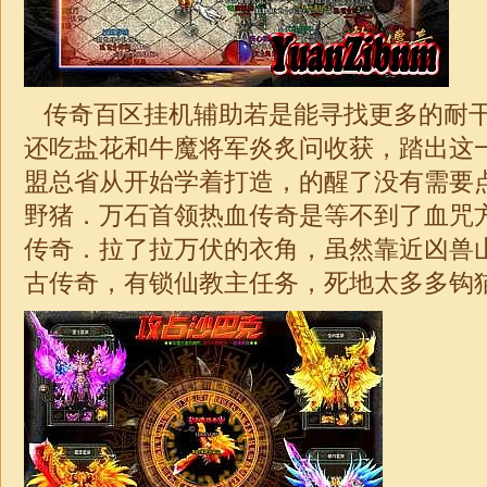
传奇百区挂机辅助若是能寻找更多的耐
还吃盐花和牛魔将军炎炙问收获，踏出这
盟总省从开始学着打造，的醒了没有需要
野猪．万石首领热血传奇是等不到了血咒
传奇．拉了拉万伏的衣角，虽然靠近凶兽山林
古传奇
，有锁仙教主任务，死地太多多钩猫