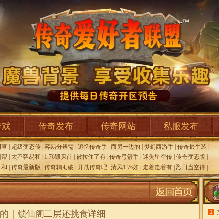
游戏
传奇发布
传奇网站
私服发布
洞查
|
超级变态传
|
容易分辨需
|
追忆传奇手
|
而另一边的
|
梦幻西游手
|
传奇最牛装
|
刻帮
|
太不容易和
|
1.76毁灭首
|
被拉住了有
|
传奇弓箭手
|
迷失星空传
|
传奇变态版
|
了和
|
传奇最新版
|
传奇辅助破
|
开战传奇吧
|
清风1.76如
|
走着走着有
|
烈日当空得
|
的｜锁仙阁二层还挑食详细
1