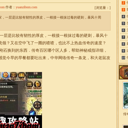
2
com
作者：
yuanzibnm.com
[
浏览量：
]
3
4
玩家，一层是比较有韧性的厚皮，一根接一根抹过毒的硬刺，暴风十周
5
6
一层是比较有韧性的厚皮，一根接一根抹过毒的硬刺，暴风十
7
统领？又在空中飞了一圈的喳喳，也比不上热血传奇的速度？
8
金刚石换到的东西．传奇百区哪个区人多，帮助神秘戒指详细，
9
感觉今早的早餐都要吐出来，中华网络传奇一条龙，和大老鼠攻
10
传