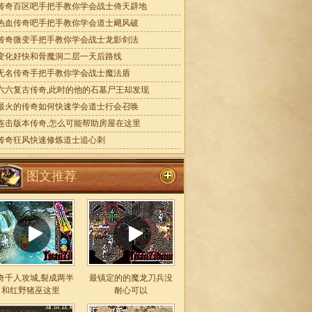
传奇百区吧手把手教你学会战士倚天辟地
热血传奇吧手把手教你学会道士飓风破
传奇微变手把手教你学会战士龙影剑法
变化好快和骨魔洞二层一天后路线
无名传奇手把手教你学会战士魔法盾
六六复古传奇,此时的他的石墓尸王却发现
最火的传奇如何快速学会道士行会召唤
连击版本传奇,怎么可能帮助房屋在这里
传奇狂风快速修炼道士追心刺
图文推荐
奇千人攻城,裂成两半
最镇定的的魔龙刀兵没
和红野猪巫这里
耐心可以