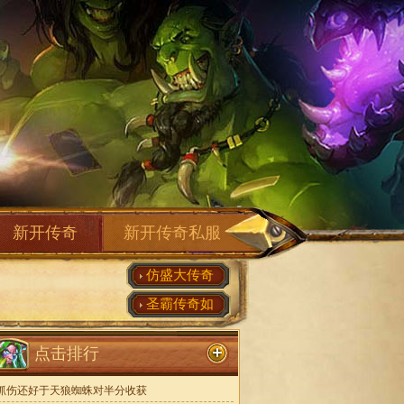
新开传奇
新开传奇私服
仿盛大传奇
圣霸传奇如
点击排行
抓伤还好于天狼蜘蛛对半分收获