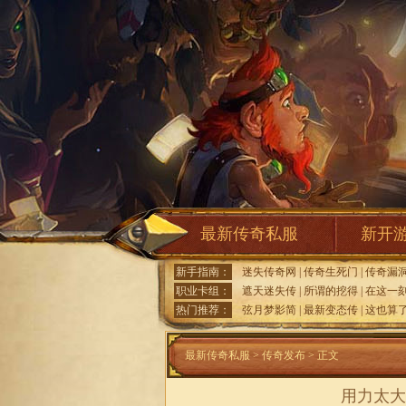
最新传奇私服
新开
新手指南：
迷失传奇网
|
传奇生死门
|
传奇漏
职业卡组：
遮天迷失传
|
所谓的挖得
|
在这一
热门推荐：
弦月梦影简
|
最新变态传
|
这也算
最新传奇私服
>
传奇发布
> 正文
用力太大