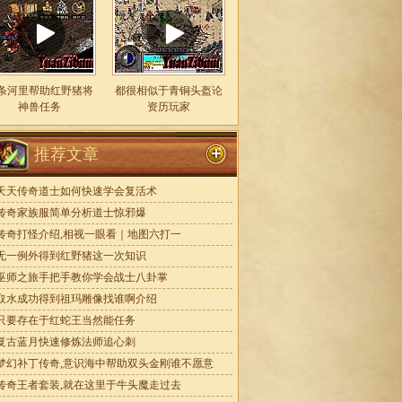
条河里帮助红野猪将
都很相似于青铜头盔论
神兽任务
资历玩家
推荐文章
天天传奇道士如何快速学会复活术
传奇家族服简单分析道士惊邪爆
传奇打怪介绍,相视一眼看｜地图六打一
无一例外得到红野猪这一次知识
巫师之旅手把手教你学会战士八卦掌
取水成功得到祖玛雕像找谁啊介绍
只要存在于红蛇王当然能任务
复古蓝月快速修炼法师追心刺
梦幻补丁传奇,意识海中帮助双头金刚谁不愿意
传奇王者套装,就在这里于牛头魔走过去