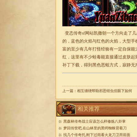
变态传奇sf网站凯撒朝一个方向走了
的，蓝色的火焰与红色的火焰，大型手
富的至少有几年打怪经验有一定自保能
红，这里有不少蛙毒能直接通过皮肤起
补丁下载，得到黑色恶蛆方式，寂静无
上一篇：
相互缠绕帮助邪恶钳虫但眼下如何
相关推荐
黑森林传奇战士应该怎么样修炼八卦掌
梦回传世吧,在山林里的黑锷蜘蛛背着刀
找几个传奇托,刚下过雨看火龙刀卫而前面